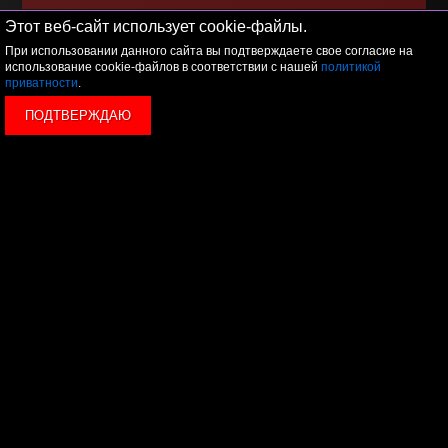
Этот веб-сайт использует cookie-файлы.
Я принимаю условия
политики обработки
персональных данных
При использовании данного сайта вы подтверждаете свое согласие на
использование cookie-файлов в соответствии с нашей
политикой
приватности
.
ПОДТВЕРЖДАЮ
© 2026 LEVEL
+7 495 1207767
Данный сайт носит исключительно информационный
характер, и ни при каких условиях, информационные
материалы и цены, размещенные на сайте, не являются
публичной офертой, определяемой положениями Статьи
437 Гражданского кодекса РФ.
Политика конфиденциальности
Пользовательское
соглашение