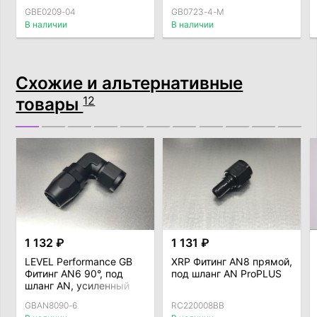
армированный
GBE0209-04
GB0723-4-M
нейлоновый (внутрений
В наличии
В наличии
D = 5,6мм)
Схожие и альтернативные
товары
12
1 132 ₽
1 131 ₽
LEVEL Performance GB
XRP Фитинг AN8 прямой,
Фитинг AN6 90°, под
под шланг AN ProPLUS
шланг AN, усиленный
GBAN8090-6
RC220008BB