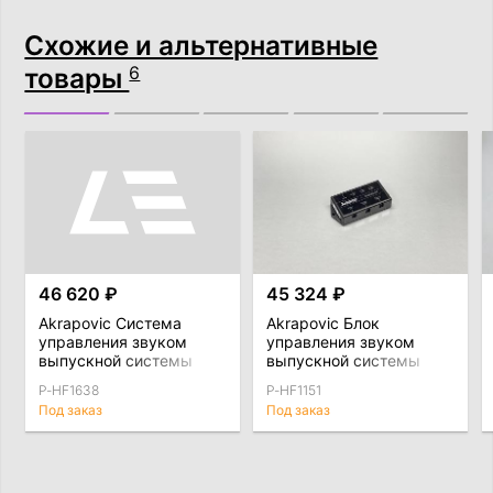
Схожие и альтернативные
товары
6
46 620 ₽
45 324 ₽
Akrapovic Система
Akrapovic Блок
управления звуком
управления звуком
выпускной системы
выпускной системы
Control Kit BMW M5 G90
Porsche Panamera
P-HF1638
P-HF1151
Под заказ
Под заказ