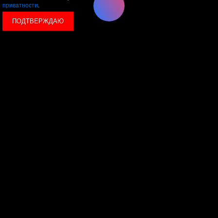
приватности
.
ПОДТВЕРЖДАЮ
© 2026 LEVEL
+7 495 1207767
Данный сайт носит исключительно информационный
характер, и ни при каких условиях, информационные
материалы и цены, размещенные на сайте, не являются
публичной офертой, определяемой положениями Статьи
437 Гражданского кодекса РФ.
Политика конфиденциальности
Пользовательское
соглашение