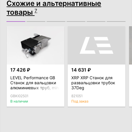
Схожие и альтернативные
товары
7
17 426 ₽
14 631 ₽
LEVEL Performance GB
XRP XRP Станок для
Станок для вальцовки
развальцовки трубок
алюминиевых труб, min
37Deg
d=16мм
GBKI02501
821051
В наличии
Под заказ