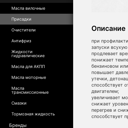
Масла вилочные
Присадки
Описание
Очистители
при профилакт
Антифриз
запуски всухую 
Жидкости
продлевает вре
гидравлические
понижает темпе
бензиновом или
Масла для АКПП
повышает давле
Масла моторные
утечки, детона
способствует о
Масла
двигателем;
трансмиссионные
увеличивает мо
Смазки
снижает уровен
перегрев и сни
Тормозная жидкость
способствует п
Бренды