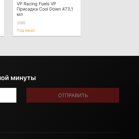
VP Racing Fuels VP
Присадка Cool Down 473,1
мл
2085
Под заказ
ной минуты
ОТПРАВИТЬ