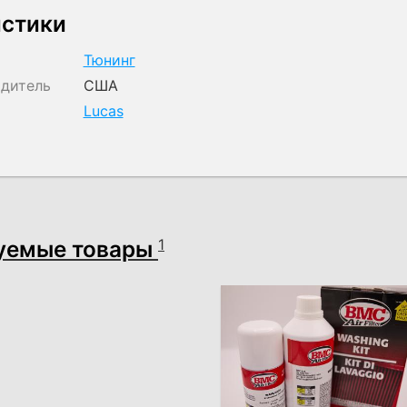
истики
Тюнинг
одитель
США
Lucas
уемые товары
1