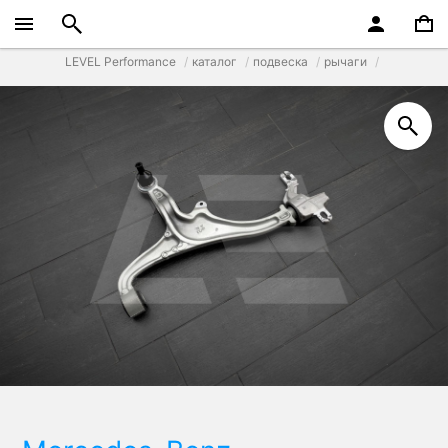
LEVEL Performance
каталог
подвеска
рычаги