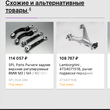
Схожие и альтернативные
товары
4
114 057 ₽
108 767 ₽
SPL Parts Рычаги задние
Lamborghini ,
верхние регулируемые
4T0407151B, рычаг
BMW M3 / M4 / M2 G8X
подвески передний
левый
SPL RUA G8X
4T0407151B
Под заказ
Под заказ