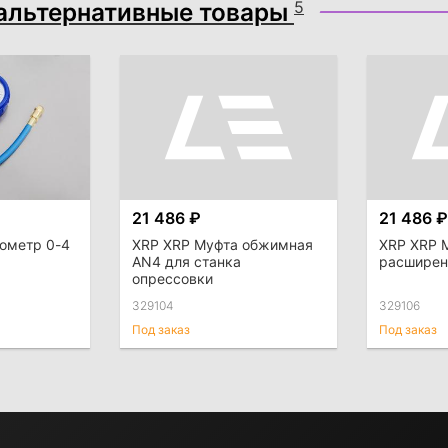
альтернативные товары
5
21 486 ₽
21 486 ₽
ометр 0-4
XRP XRP Муфта обжимная
XRP XRP 
AN4 для станка
расширен
опрессовки
329104
329106
Под заказ
Под заказ