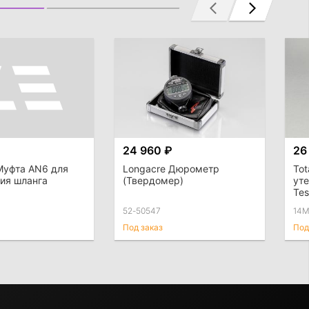
24 960 ₽
26
Муфта AN6 для
Longacre Дюрометр
Tot
ия шланга
(Твердомер)
ут
Tes
52-50547
14
Под заказ
Под