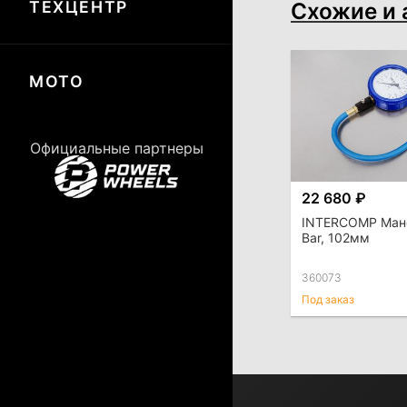
Схожие и 
ТЕХЦЕНТР
МОТО
Официальные партнеры
22 680 ₽
INTERCOMP Ман
Bar, 102мм
360073
Под заказ