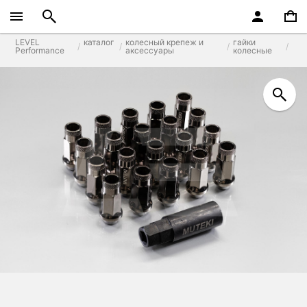
LEVEL
каталог
колесный крепеж и
гайки
Performance
аксессуары
колесные