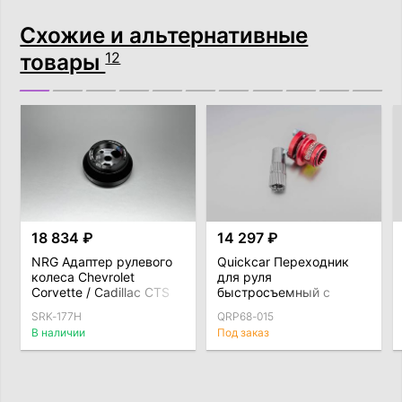
Схожие и альтернативные
товары
12
18 834 ₽
14 297 ₽
NRG Адаптер рулевого
Quickcar Переходник
колеса Chevrolet
для руля
Corvette / Cadillac CTS
быстросъемный с
приварным адаптером
SRK-177H
QRP68-015
В наличии
Под заказ