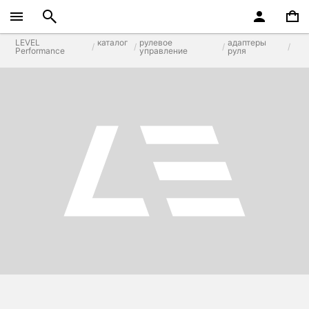
LEVEL
каталог
рулевое
адаптеры
Performance
управление
руля