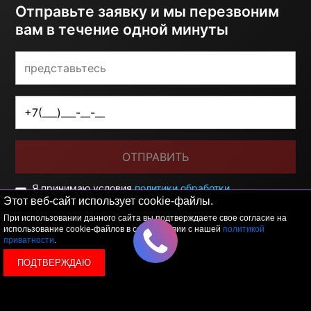
Отправьте заявку и мы перезвоним
вам в течение одной минуты
ОТПРАВИТЬ
Я принимаю условия
политики обработки
персональных данных
Этот веб-сайт использует cookie-файлы.
При использовании данного сайта вы подтверждаете свое согласие на
использование cookie-файлов в соответствии с нашей
политикой
приватности
.
ПОДТВЕРЖДАЮ