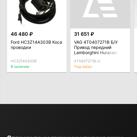
46 480 ₽
31 651 ₽
Ford HC3Z14A303B Коса
VAG 4T0407271B Б/У
проводки
Привод передний
Lamborghini Huracan
4T0407271B
HC3Z14A303B
4T0407271B-U
В наличии
Под заказ