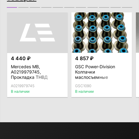
4 440 ₽
4 857 ₽
Mercedes MB,
GSC Power-Division
A0219979745,
Колпачки
Прокладка ТНВД
маслосъемные
впускные BMW B58 /
A0219979745
GSC1090
N54 / S55 / S58,
В наличии
В наличии
комплект