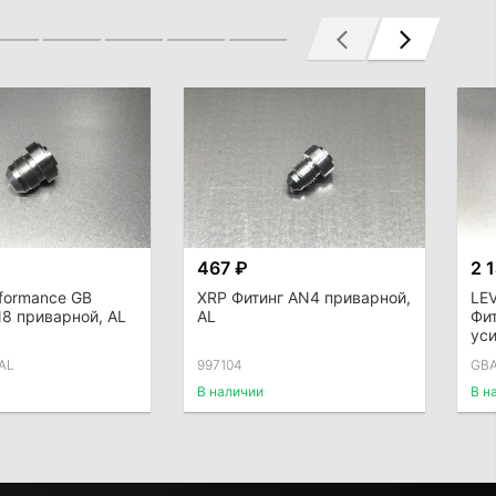
467 ₽
2 
formance GB
XRP Фитинг AN4 приварной,
LEV
8 приварной, AL
AL
Фит
ус
AL
997104
GBA
В наличии
В н