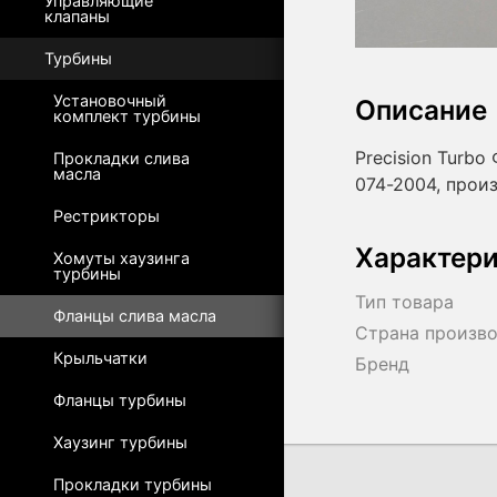
Управляющие
клапаны
Турбины
Установочный
Описание
комплект турбины
Precision Turbo
Прокладки слива
масла
074-2004, про
Рестрикторы
Характер
Хомуты хаузинга
турбины
Тип товара
Фланцы слива масла
Страна произв
Крыльчатки
Бренд
Фланцы турбины
Хаузинг турбины
Прокладки турбины