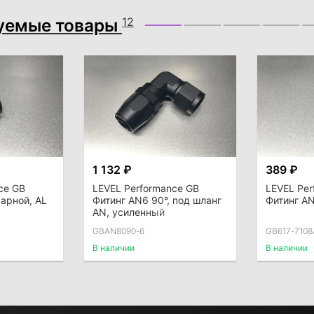
уемые товары
12
1 132 ₽
389 ₽
ce GB
LEVEL Performance GB
LEVEL Per
арной, AL
Фитинг AN6 90°, под шланг
Фитинг AN
AN, усиленный
GBAN8090-6
GB617-7108
В наличии
В наличии