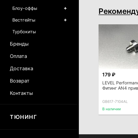
Блоу-оффы
Рекоменд
Вестгейты
Турбокиты
Бренды
Оплата
Доставка
179 ₽
Возврат
LEVEL Performan
Фитинг AN4 прив
Контакты
GB617-7104AL
В наличии
ТЮНИНГ