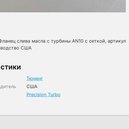
 Фланец слива масла с турбины AN10 с сеткой, артикул
изводство США
истики
Тюнинг
одитель
США
Precision Turbo