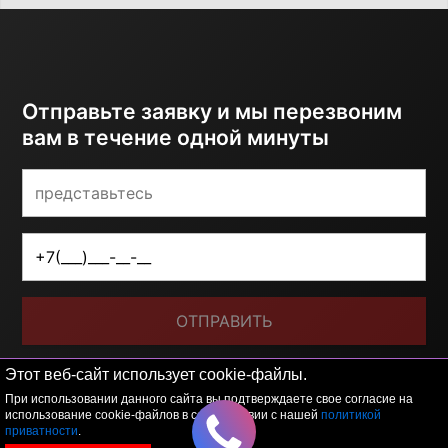
Отправьте заявку и мы перезвоним
вам в течение одной минуты
ОТПРАВИТЬ
Я принимаю условия
политики обработки
Этот веб-сайт использует cookie-файлы.
персональных данных
При использовании данного сайта вы подтверждаете свое согласие на
использование cookie-файлов в соответствии с нашей
политикой
приватности
.