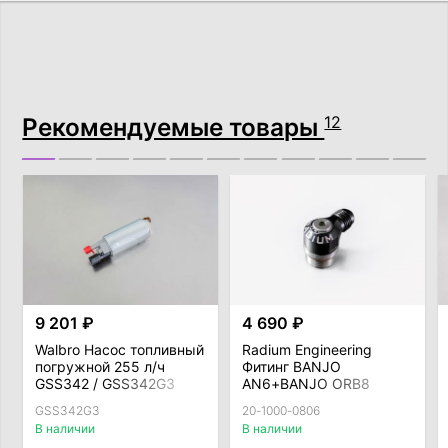
Рекомендуемые товары
12
9 201 ₽
4 690 ₽
Walbro Насос топливный
Radium Engineering
погружной 255 л/ч
Фитинг BANJO
GSS342 / GSS342G3
AN6+BANJO ORB8
GSS342G3
20-1000-0806
В наличии
В наличии