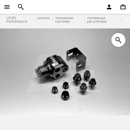
LEVEL
каталог
топливная
топливные
Performance
система
регуляторы