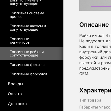
Баки топливные и
сопутствующие
Топливная система
прочее
Описание
Топливные насосы и
сопутствующие
Рейка имеет 4 
Топливные
Не подходит д
регуляторы
Как и в топлив
внутренний диа
Топливные рейки и
сопутствующие
форсунки или л
высотой и разм
Топливные фильтры
предусмотрены
OEM.
Топливные форсунки
Бренды
Характер
Оплата
Тип товара
Доставка
Габариты упако