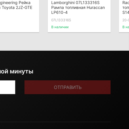
gineering Рейка
Lamborghini 07L133316S
Rad
 Toyota 2JZ-GTE
Рампа топливная Huraccan
топ
LP610-4
S1
07L133316S
20-
В наличии
В н
ной минуты
ОТПРАВИТЬ