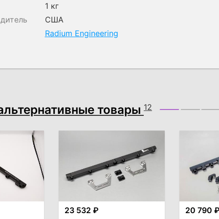
1 кг
одитель
США
Radium Engineering
альтернативные товары
12
23 532 ₽
20 790 