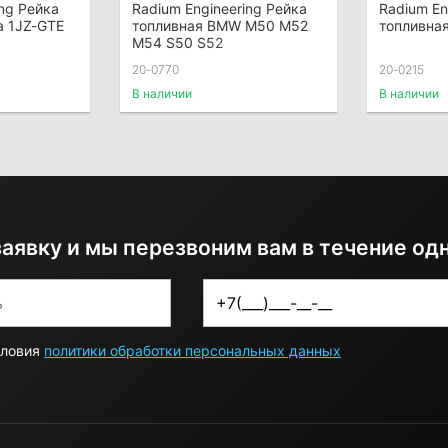
ing Рейка
Radium Engineering Рейка
Radium En
a 1JZ-GTE
топливная BMW M50 M52
топливная
M54 S50 S52
20-0770
20-0215
В наличии
В наличии
заявку и мы перезвоним вам в течение од
словия
политики обработки персональных данных