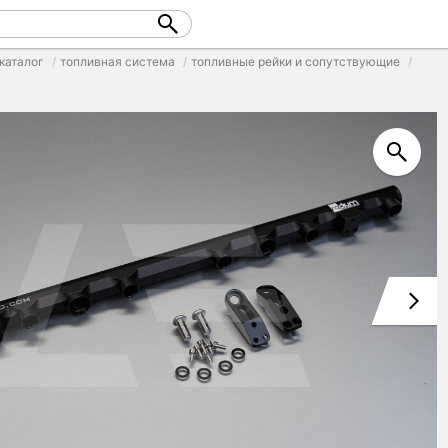
каталог
топливная система
топливные рейки и сопутствующие