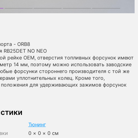
порта - ORB8
ля RB25DET NO NEO
ной рейке OEM, отверстия топливных форсунок имеют
метр 14 мм, поэтому можно использовать заводские
юбые форсунки стороннего производителя с той же
ерами уплотнительных колец. Кроме того,
 положения для удерживающих зажимов форсунок
истики
Тюнинг
вки
0 × 0 × 0 см