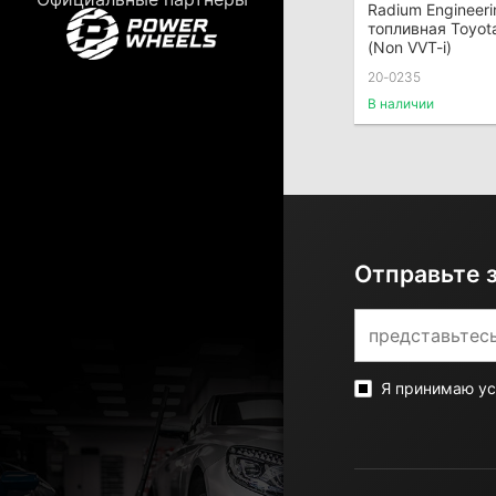
Radium Engineer
топливная Toyot
(Non VVT-i)
20-0235
В наличии
Отправьте 
Я принимаю у