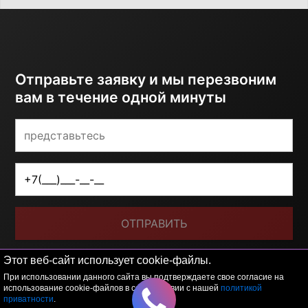
Отправьте заявку и мы перезвоним
вам в течение одной минуты
ОТПРАВИТЬ
Я принимаю условия
политики обработки
Этот веб-сайт использует cookie-файлы.
персональных данных
При использовании данного сайта вы подтверждаете свое согласие на
использование cookie-файлов в соответствии с нашей
политикой
приватности
.