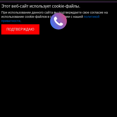
Этот веб-сайт использует cookie-файлы.
При использовании данного сайта вы подтверждаете свое согласие на
использование cookie-файлов в соответствии с нашей
политикой
приватности
.
ПОДТВЕРЖДАЮ
© 2026 LEVEL
+7 495 1207767
Данный сайт носит исключительно информационный
характер, и ни при каких условиях, информационные
материалы и цены, размещенные на сайте, не являются
публичной офертой, определяемой положениями Статьи
437 Гражданского кодекса РФ.
Политика конфиденциальности
Пользовательское
соглашение