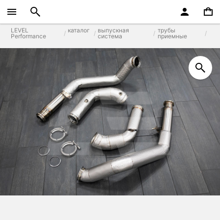
LEVEL
каталог
выпускная
трубы
Performance
система
приемные