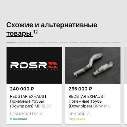
Схожие и альтернативные
товары
12
240 000 ₽
265 000 ₽
REDSTAR EXHAUST
REDSTAR EXHAUST
Приемные трубы
Приемные трубы
(Downpipes) MB SL63
(Downpipes) BMW M2,
(R232), без
M3, M4 (G8X) S58
DPSL63CATLESSHS
DPMG8XHJS
катализаторов с
спорткат HJS с
В наличии
Под заказ
термозащитой
термозащитой