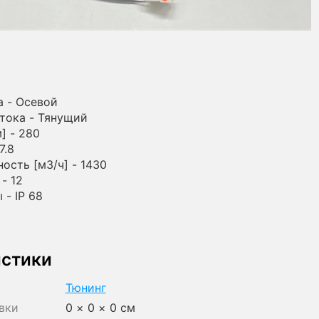
а - Осевой
тока - Тянущий
] - 280
7.8
ость [м3/ч] - 1430
- 12
 - IP 68
истики
Тюнинг
вки
0 × 0 × 0 см