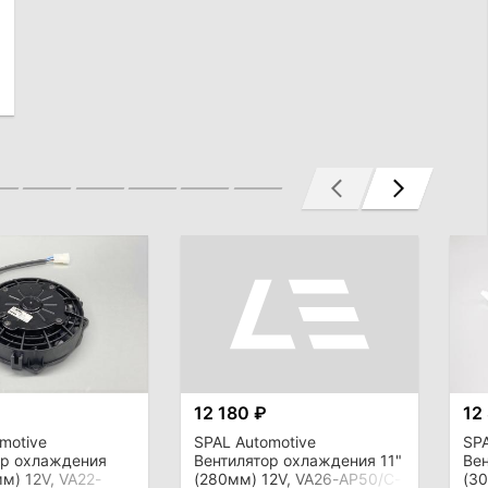
12 180 ₽
12
motive
SPAL Automotive
SPA
ор охлаждения
Вентилятор охлаждения 11"
Ве
мм) 12V, VA22-
(280мм) 12V, VA26-AP50/C-
(30