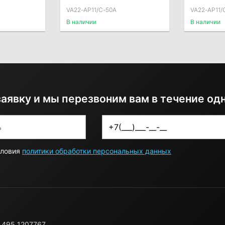
AP11/C-50A, тянущий
AP11/C-5
VA22-AP11/C-50A
VA22-AP11/
В наличии
В наличии
заявку и мы перезвоним вам в течение од
словия
политики обработки персональных данных
 495 1207767