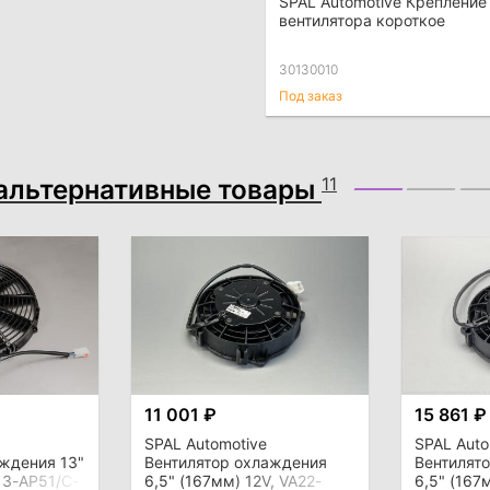
SPAL Automotive Крепление
вентилятора короткое
30130010
Под заказ
альтернативные товары
11
11 001 ₽
15 861 ₽
SPAL Automotive
SPAL Auto
аждения 13"
Вентилятор охлаждения
Вентилят
13-AP51/C-
6,5" (167мм) 12V, VA22-
6,5" (167