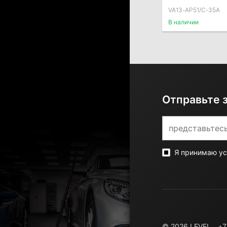
35A, тянущий
VA13-AP51/C-35A
В наличии
Отправьте 
Я принимаю у
© 2026 LEVEL
+7