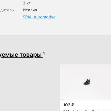
3 кг
одитель
Италия
SPAL Automotive
уемые товары
1
102 ₽