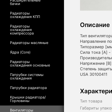
Расширительные
бачки
Радиаторы
охлаждения КПП
Описание
Радиаторы
охлаждения
компрессора
Тип вентилятор
Направление по
Радиаторы масляные
Типоразмер [мм
Сила тока [A] - 
Ядра (Core)
Производительн
Радиаторы
Напряжение [В] 
охлаждения основные
Степень защиты
USA 30100411
Патрубки системы
охлаждения
Патрубки радиатора
Характер
Крышки радиатора/
Горловины
Тип товара
Габариты упако
Вентиляторы