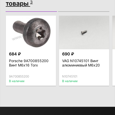
товары
3
684 ₽
690 ₽
Porsche 9A700855200
VAG N10745101 Винт
Винт М6х16 Torx
алюминиевый М6х20
9A700855200
N10745101
В наличии
В наличии