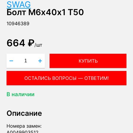
SWAG
Болт М6х40х1 T50
10946389
664 ₽
/
шт
КУПИТЬ
В наличии
Описание
Номера замен:
A0049903512