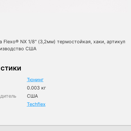
а Flexo® NX 1/8" (3,2мм) термостойкая, хаки, артикул
оизводство США
истики
Тюнинг
0.003 кг
одитель
США
Techflex