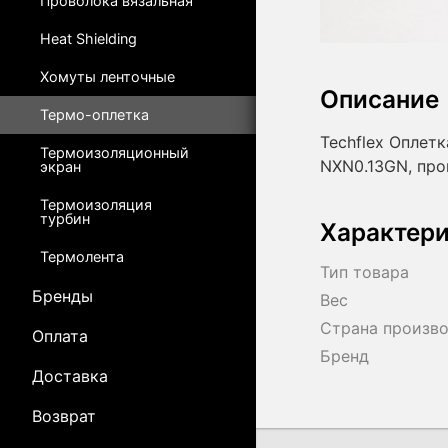
Проволока вязальная
Heat Shielding
Хомуты ленточные
Описание
Термо-оплетка
Techflex Оплетк
Термоизоляционный
NXN0.13GN, пр
экран
Термоизоляция
турбин
Характер
Термолента
Тип товара
Бренды
Вес
Страна произв
Оплата
Бренд
Доставка
Возврат