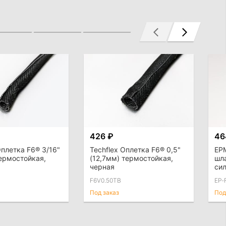
426 ₽
46
Оплетка F6® 3/16"
Techflex Оплетка F6® 0,5"
EP
ермостойкая,
(12,7мм) термостойкая,
шла
черная
си
чер
F6V0.50TB
EP-
AN
Под заказ
Под