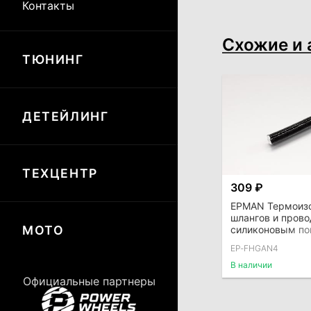
Контакты
Схожие и 
ТЮНИНГ
ДЕТЕЙЛИНГ
ТЕХЦЕНТР
309 ₽
EPMAN Термоиз
шлангов и прово
МОТО
силиконовым по
черная, 6 мм (п
EP-FHGAN4
AN3)
В наличии
Официальные партнеры