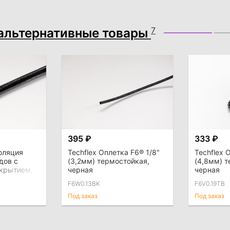
альтернативные товары
7
395 ₽
333 ₽
оляция
Techflex Оплетка F6® 1/8"
Techflex 
дов с
(3,2мм) термостойкая,
(4,8мм) т
крытием,
черная
черная
од шланг
F6W0.13BK
F6V0.19TB
Под заказ
Под заказ