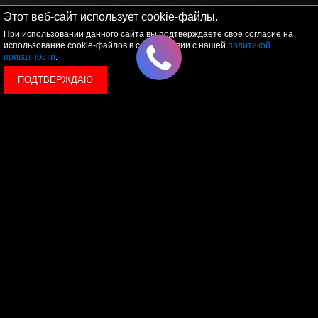
Этот веб-сайт использует cookie-файлы.
При использовании данного сайта вы подтверждаете свое согласие на
использование cookie-файлов в соответствии с нашей
политикой
приватности
.
ПОДТВЕРЖДАЮ
© 2026 LEVEL
+7 495 1207767
Данный сайт носит исключительно информационный
характер, и ни при каких условиях, информационные
материалы и цены, размещенные на сайте, не являются
публичной офертой, определяемой положениями Статьи
437 Гражданского кодекса РФ.
Политика конфиденциальности
Пользовательское
соглашение