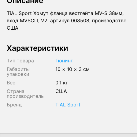
Описание
TiAL Sport Хомут фланца вестгейта MV-S 38мм,
вход MVSCLI, V2, артикул 008508, производство
США
Характеристики
Тип товара
Тюнинг
Габариты
10 × 10 × 3 см
упаковки
Вес
0.1 кг
Страна
США
производитель
Бренд
TiAL Sport