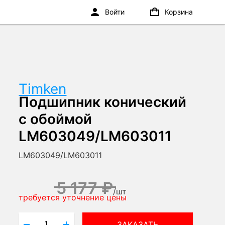
Войти
Корзина
Timken
Подшипник конический
с обоймой
LM603049/LM603011
LM603049/LM603011
5 177 ₽
/
шт
требуется уточнение цены
ЗАКАЗАТЬ