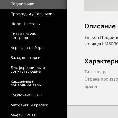
Подшипники
Прокладки / Сальники
Шорт-Шифтеры
Описание
Ситема лаунч-
Timken Подшип
контроля
артикул LM603
Агрегаты в сборе
Валы, шестерни
Характер
Дифференциалы и
сопутствующие
Тип товара
Страна произв
Карданные и
приводные валы
Бренд
Компоненты КПП
Маховики и крепеж
Муфты FWD и