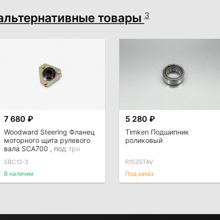
альтернативные товары
3
7 680 ₽
5 280 ₽
Woodward Steering Фланец
Timken Подшипник
моторного щита рулевого
роликовый
вала SCA700 , под три
болта
SBC12-3
R1535TAV
В наличии
Под заказ