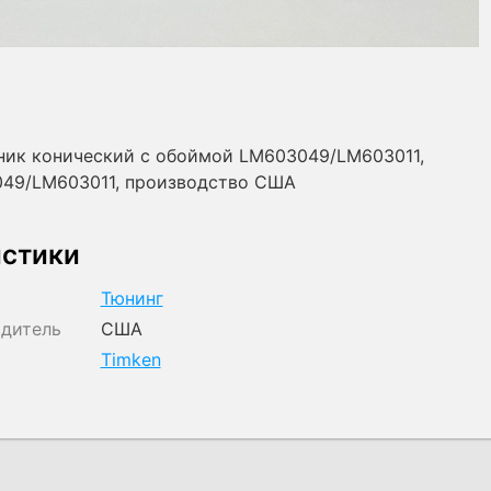
ник конический с обоймой LM603049/LM603011,
049/LM603011, производство США
истики
Тюнинг
одитель
США
Timken