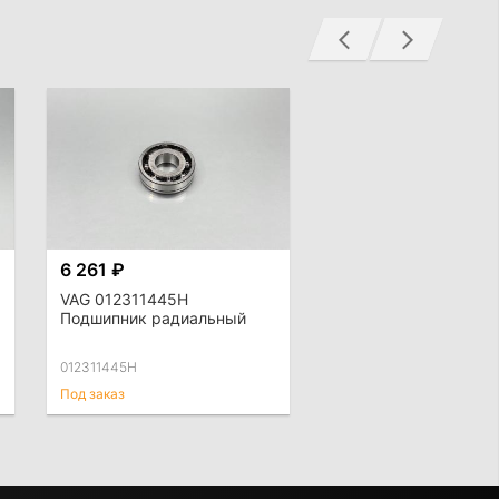
6 261 ₽
VAG 012311445H
Подшипник радиальный
012311445H
Под заказ