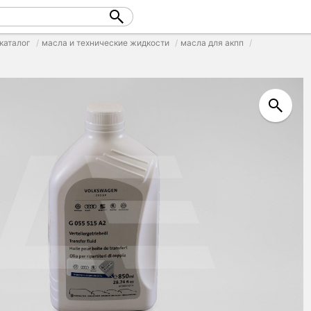
каталог
масла и технические жидкости
масла для акпп