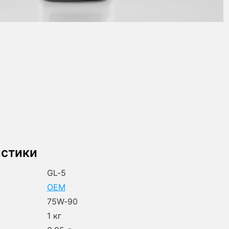
истики
GL-5
OEM
75W-90
1 кг