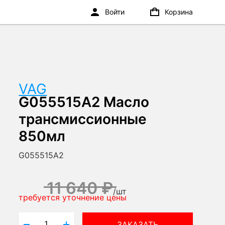
Войти
Корзина
VAG
G055515A2 Масло
трансмиссионные
850мл
G055515A2
11 640 ₽
/
шт
требуется уточнение цены
ЗАКАЗАТЬ