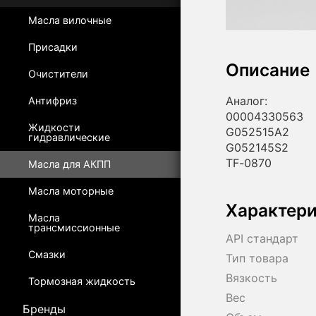
Масла вилочные
Присадки
Описание
Очистители
Аналог:
Антифриз
00004330563
Жидкости
G052515A2
гидравлические
G052145S2
TF-0870
Масла для АКПП
Масла моторные
Характер
Масла
трансмиссионные
API стандарт
Смазки
Тип товара
Вязкость
Тормозная жидкость
Вес
Бренды