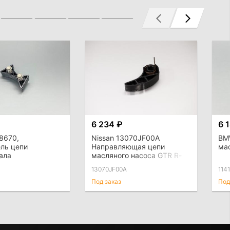
6 234 ₽
6 
8670,
Nissan 13070JF00A
BM
ль цепи
Направляющая цепи
ма
ала
масляного насоса GTR R-
35 VR38DETT
13070JF00A
114
Под заказ
Под