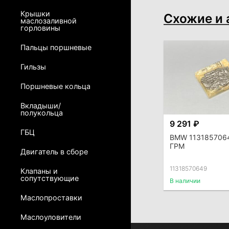
Крышки
Схожие и 
маслозаливной
горловины
Пальцы поршневые
Гильзы
Поршневые кольца
Вкладыши/
полукольца
9 291 ₽
ГБЦ
BMW 113185706
ГРМ
Двигатель в сборе
11318570649
Клапаны и
сопутствующие
В наличии
Маслопроставки
Маслоуловители