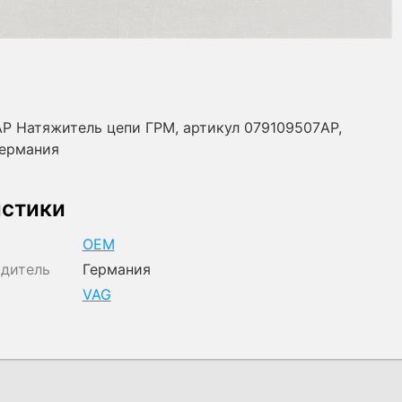
P Натяжитель цепи ГРМ, артикул 079109507AP,
Германия
истики
OEM
одитель
Германия
VAG