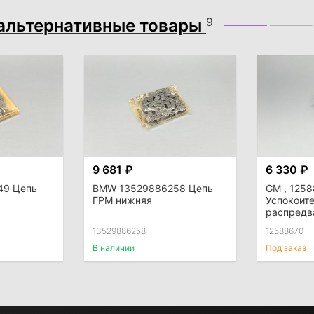
альтернативные товары
9
9 681 ₽
6 330 ₽
49 Цепь
BMW 13529886258 Цепь
GM , 1258
ГРМ нижняя
Успокоите
распредв
13529886258
12588670
В наличии
Под заказ