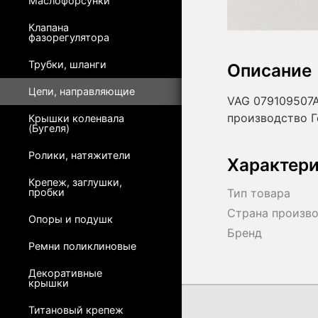
Маслофорсунки
Клапана
фазорегулятора
Трубки, шланги
Описание
Цепи, направляющие
VAG 079109507A
производство 
Крышки коленвала
(Бугеля)
Ролики, натяжители
Характер
Крепеж, заглушки,
пробки
Тип товара
Страна произв
Опоры и подушк
Бренд
Ремни поликлиновые
Декоративные
крышки
Титановый крепеж