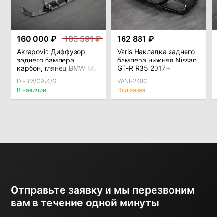
160 000 ₽
183 591 ₽
162 881 ₽
Akrapovic Диффузор
Varis Накладка заднего
заднего бампера
бампера нижняя Nissan
карбон, глянец BMW M3
GT-R R35 2017+
(F80) / M4 (F82)
DI-BM/CA/4/G
VANI-248C
В наличии
Под заказ
Отправьте заявку и мы перезвоним
вам в течение одной минуты