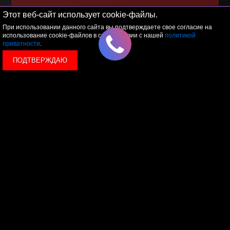
Этот веб-сайт использует cookie-файлы.
Я принимаю условия
политики обработки
персональных данных
При использовании данного сайта вы подтверждаете свое согласие на
использование cookie-файлов в соответствии с нашей
политикой
приватности
.
ПОДТВЕРЖДАЮ
© 2026 LEVEL
+7 495 1207767
Данный сайт носит исключительно информационный
характер, и ни при каких условиях, информационные
материалы и цены, размещенные на сайте, не являются
публичной офертой, определяемой положениями Статьи
437 Гражданского кодекса РФ.
Политика конфиденциальности
Пользовательское
соглашение