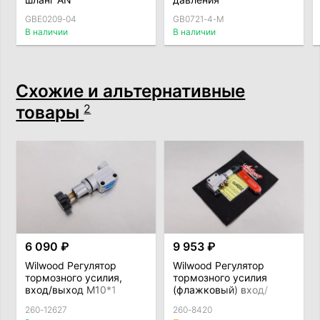
армированный
GBE0209-04
GB0721-4-M
(внутренний D = 5,6мм)
В наличии
В наличии
Схожие и альтернативные
товары
2
6 090 ₽
9 953 ₽
Wilwood Регулятор
Wilwood Регулятор
тормозного усилия,
тормозного усилия
вход/выход М10*1
(флажковый) вход/
выход 1/8" NPT
260-12627
260-8420