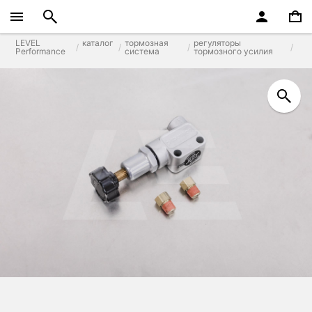
LEVEL
каталог
тормозная
регуляторы
Performance
система
тормозного усилия