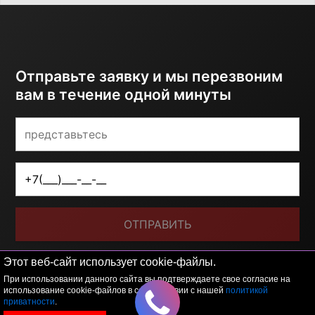
Отправьте заявку и мы перезвоним
вам в течение одной минуты
ОТПРАВИТЬ
Я принимаю условия
политики обработки
Этот веб-сайт использует cookie-файлы.
персональных данных
При использовании данного сайта вы подтверждаете свое согласие на
использование cookie-файлов в соответствии с нашей
политикой
приватности
.