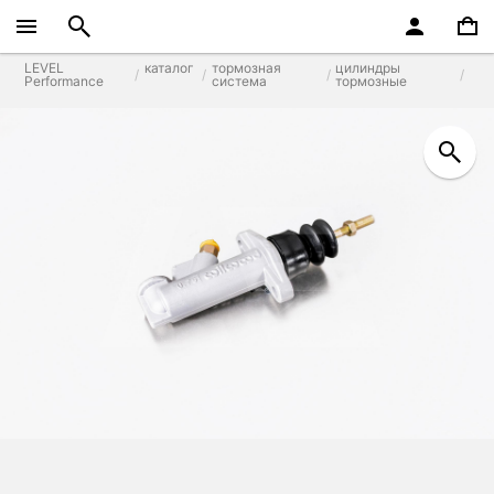
LEVEL
каталог
тормозная
цилиндры
Performance
система
тормозные