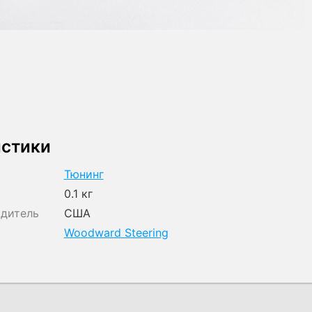
истики
Тюнинг
0.1 кг
одитель
США
Woodward Steering