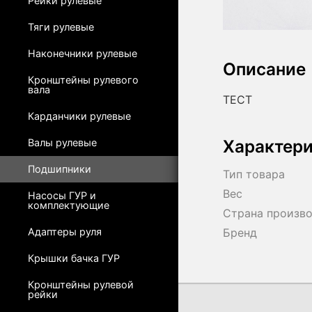
Рейки рулевые
Тяги рулевые
Наконечники рулевые
Описание
Кронштейны рулевого
вала
ТЕСТ
Карданчики рулевые
Характер
Валы рулевые
Подшипники
Тип товара
Вес
Насосы ГУР и
комплектующие
Страна произв
Адаптеры руля
Бренд
Крышки бачка ГУР
Кронштейны рулевой
рейки