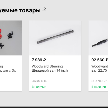
уемые товары
12
7 989 ₽
92 560 
ng
Woodward Steering
Woodward 
руля с 3х
Шлицевой вал 14 inch
вал 22.75
UADS-X-14
SCA700-22.
В наличии
В наличии