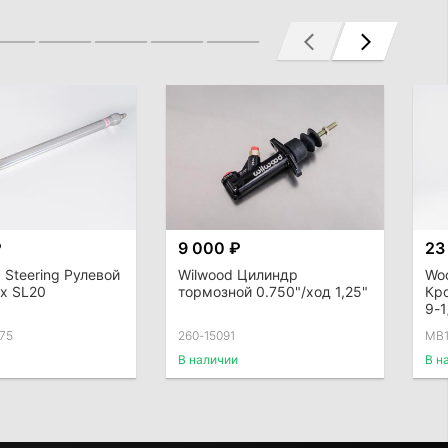
₽
9 000 ₽
23
Steering Рулевой
Wilwood Цилиндр
Woo
 x SL20
тормозной 0.750"/ход 1,25"
Кр
9-1
75
260-15091
MB
В наличии
В н