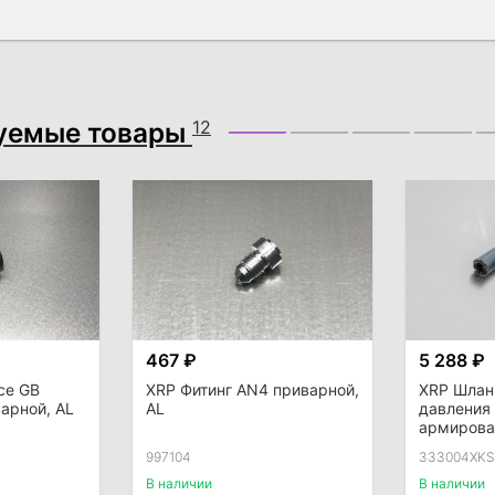
уемые товары
12
467 ₽
5 288 ₽
ce GB
XRP Фитинг AN4 приварной,
XRP Шлан
арной, AL
AL
давления
армиров
силиконо
997104
333004XKS
В наличии
В наличии