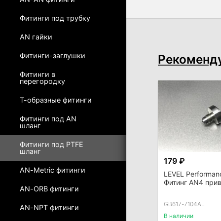
Фитинги под трубку
AN гайки
Фитинги-заглушки
Рекоменд
Фитинги в
перегородку
Т-образные фитинги
Фитинги под AN
шланг
Фитинги под PTFE
шланг
179 ₽
AN-Metric фитинги
LEVEL Performan
Фитинг AN4 прив
AN-ORB фитинги
GB617-7104AL
AN-NPT фитинги
В наличии