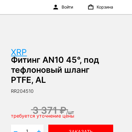
Войти
Корзина
XRP
Фитинг AN10 45°, под
тефлоновый шланг
PTFE, AL
RR204510
3 371 ₽
/
шт
требуется уточнение цены
ЗАКАЗАТЬ