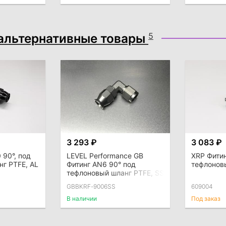
альтернативные товары
5
3 293 ₽
3 083 ₽
 90°, под
LEVEL Performance GB
XRP Фитин
г PTFE, AL
Фитинг AN6 90° под
тефлонов
тефлоновый шланг PTFE, SS
GBBKRF-9006SS
609004
В наличии
Под заказ