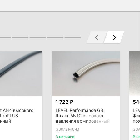
1 722 ₽
54
г AN4 высокого
LEVEL Performance GB
LEV
 ProPLUS
Шланг AN10 высокого
Фи
анный
давления армированный
пр
вый
(внутренний D = 14,3мм)
кол
GB0721-10-M
GBA
В наличии
В н