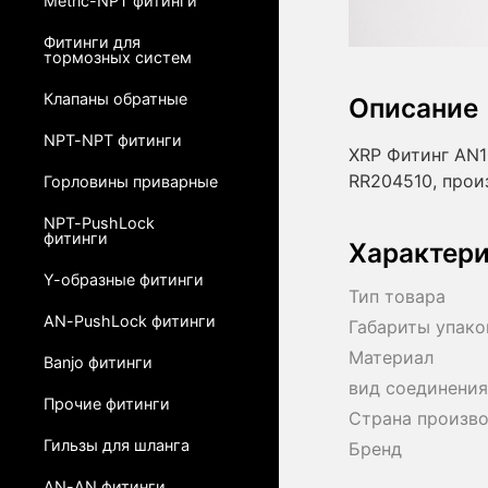
Metric-NPT фитинги
Фитинги для
тормозных систем
Клапаны обратные
Описание
NPT-NPT фитинги
XRP Фитинг AN1
RR204510, про
Горловины приварные
NPT-PushLock
фитинги
Характер
Y-образные фитинги
Тип товара
AN-PushLock фитинги
Габариты упако
Материал
Banjo фитинги
вид соединения
Прочие фитинги
Страна произв
Гильзы для шланга
Бренд
AN-AN фитинги