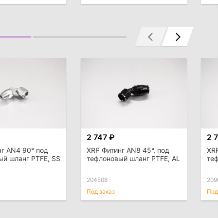
2 747 ₽
2 
г AN4 90° под
XRP Фитинг AN8 45°, под
XRP
ый шланг PTFE, SS
тефлоновый шланг PTFE, AL
те
204508
209
Под заказ
Под