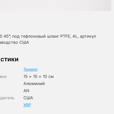
0 45°, под тефлоновый шланг PTFE, AL, артикул
изводство США
истики
Тюнинг
вки
15 × 15 × 10 см
Алюминий
AN
одитель
США
XRP