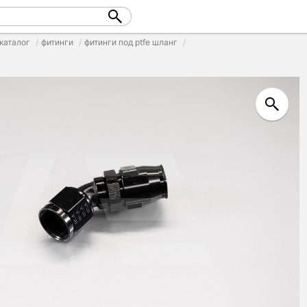
каталог
фитинги
фитинги под ptfe шланг