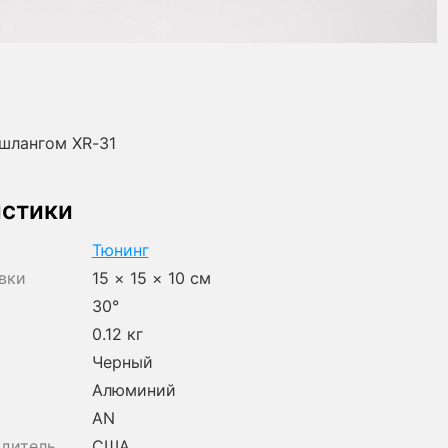
шлангом XR-31
истики
Тюнинг
вки
15 × 15 × 10 см
30°
0.12 кг
Черный
Алюминий
AN
одитель
США