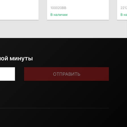
100020BB
221
В наличии
В н
ной минуты
ОТПРАВИТЬ