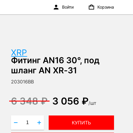
Войти
Корзина
XRP
Фитинг AN16 30°, под
шланг AN XR-31
203016BB
6 348 ₽
3 056 ₽
/
шт
КУПИТЬ