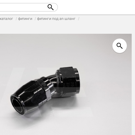
каталог
фитинги
фитинги под an шланг