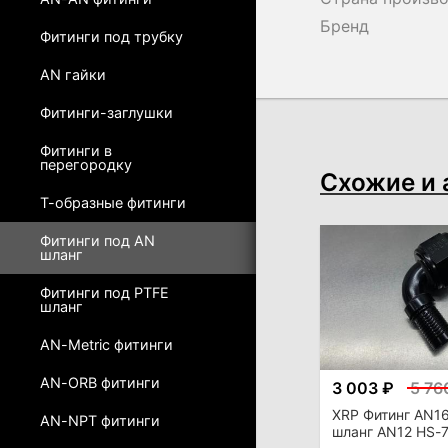
Бренд
Фитинги под трубку
AN гайки
Фитинги-заглушки
Фитинги в
перегородку
Схожие и 
Т-образные фитинги
Фитинги под AN
шланг
Фитинги под PTFE
шланг
AN-Metric фитинги
AN-ORB фитинги
3 003 ₽
5 76
XRP Фитинг AN16
AN-NPT фитинги
шланг AN12 HS-