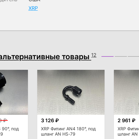
XRP
альтернативные товары
12
0 ₽
3 126 ₽
2 961 ₽
 90°, под
XRP Фитинг AN4 180°, под
XRP Фитин
79
шланг AN HS-79
шланг AN