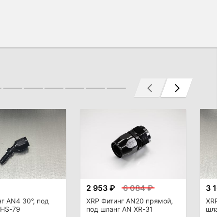
2 953 ₽
6 084 ₽
3 
г AN4 30°, под
XRP Фитинг AN20 прямой,
XRP
 HS-79
под шланг AN XR-31
шл