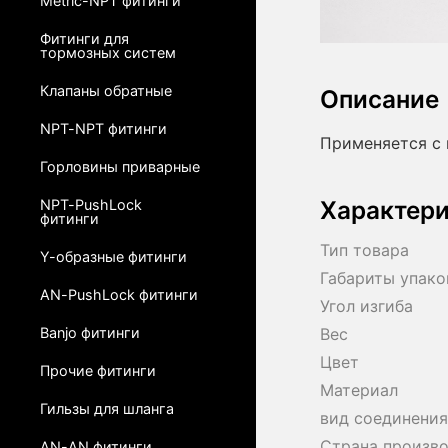
Metric-NPT фитинги
Фитинги для
тормозных систем
Клапаны обратные
Описание
NPT-NPT фитинги
Применяется с 
Горловины приварные
Характер
NPT-PushLock
фитинги
Тип товара
Y-образные фитинги
Габариты упако
AN-PushLock фитинги
Угол изгиба
Banjo фитинги
Вес
Цвет
Прочие фитинги
Материал
Гильзы для шланга
вид соединения
Страна произв
AN-AN фитинги