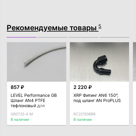
Рекомендуемые товары
5
857 ₽
2 220 ₽
LEVEL Performance GB
XRP Фитинг AN6 150°,
Шланг AN4 PTFE
под шланг AN ProPLUS
тефлоновый для
тормозной системы
GB0725-4-M
RC221506BB
армированный
В наличии
В наличии
(внутренний D = 5,6мм)