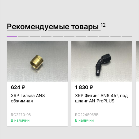
Рекомендуемые товары
12
624 ₽
1 830 ₽
XRP Гильза AN8
XRP Фитинг AN6 45°, под
обжимная
шланг AN ProPLUS
RC2270-08
RC224506BB
В наличии
В наличии