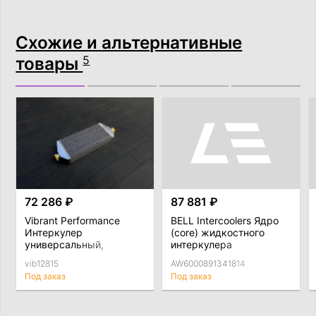
Схожие и альтернативные
товары
5
72 286 ₽
87 881 ₽
Vibrant Performance
BELL Intercoolers Ядро
Интеркулер
(core) жидкостного
универсальный,
интеркулера
635мм*305мм*89мм
A=6*B=8,9*C=13,4"
vib12815
AW6000891341814
(Вход / выход 76мм)
Под заказ
Под заказ