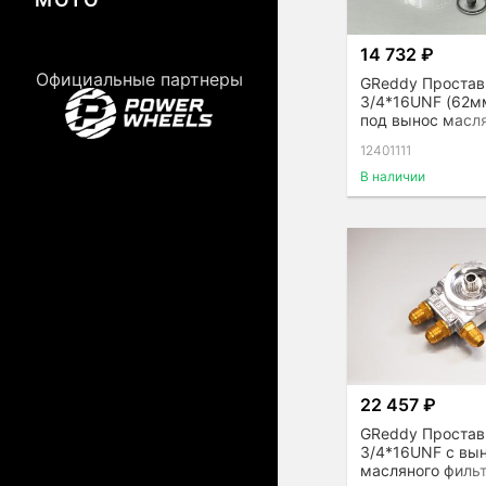
14 732 ₽
Официальные партнеры
GReddy Простав
3/4*16UNF (62мм
под вынос масл
фильта
12401111
В наличии
22 457 ₽
GReddy Простав
3/4*16UNF с вы
масляного фильт