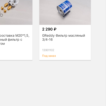
₽
2 290 ₽
роставка М20*1,5,
GReddy Фильтр масляный
яный фильтр с
3/4-16
том
13901102
Под заказ