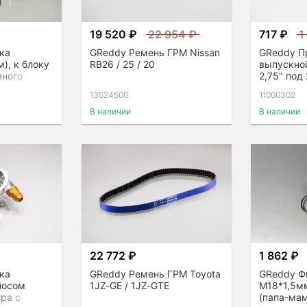
19 520 ₽
22 954 ₽
717 ₽
1
ка
GReddy Ремень ГРМ Nissan
GReddy П
), к блоку
RB26 / 25 / 20
выпускно
яного
2,75" под 
13524500
11000302
В наличии
В наличии
22 772 ₽
1 862 ₽
ка
GReddy Ремень ГРМ Toyota
GReddy Ф
носом
1JZ-GE / 1JZ-GTE
М18*1,5м
ра с
(папа-мам