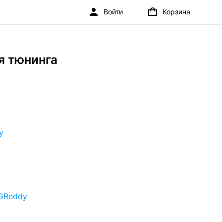
Войти
Корзина
я тюнинга
y
GReddy