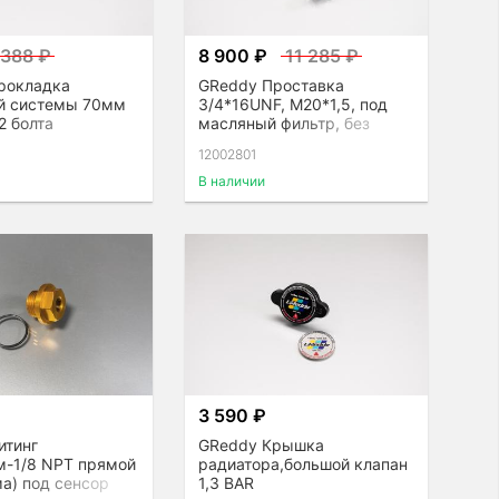
 388 ₽
8 900 ₽
11 285 ₽
рокладка
GReddy Проставка
й системы 70мм
3/4*16UNF, М20*1,5, под
2 болта
масляный фильтр, без
термостата, универсальная
12002801
В наличии
3 590 ₽
итинг
GReddy Крышка
м-1/8 NPT прямой
радиатора,большой клапан
а) под сенсор
1,3 BAR