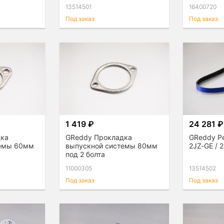
13514501
16400720
Под заказ
Под заказ
1 419 ₽
24 281 ₽
дка
GReddy Прокладка
GReddy Р
темы 60мм
выпускной системы 80мм
2JZ-GE / 
под 2 болта
11000305
13514502
Под заказ
Под заказ