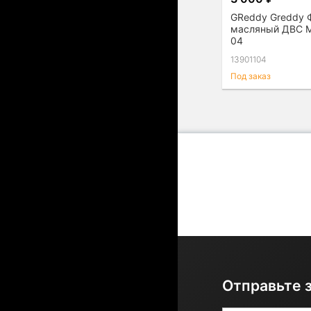
GReddy Greddy 
масляный ДВС M
04
13901104
Под заказ
Отправьте 