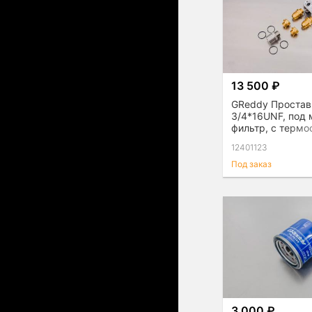
13 500 ₽
GReddy Простав
3/4*16UNF, под
фильтр, с термо
12401123
Под заказ
3 000 ₽