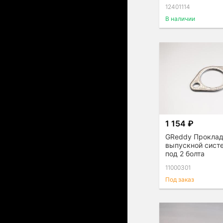
термостатом
12401114
В наличии
1 154 ₽
GReddy Прокла
выпускной сис
под 2 болта
11000301
Под заказ