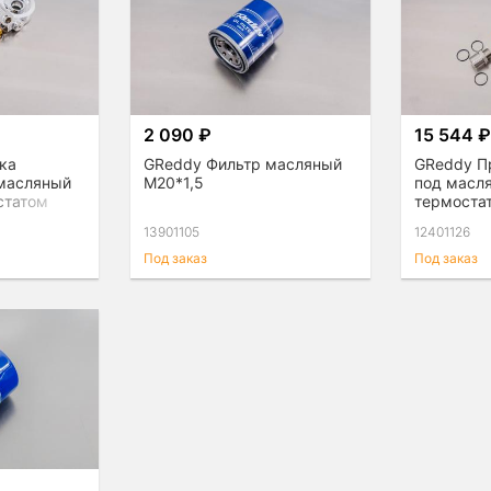
2 090 ₽
15 544 
ка
GReddy Фильтр масляный
GReddy П
 масляный
M20*1,5
под масл
статом
термоста
13901105
12401126
Под заказ
Под заказ