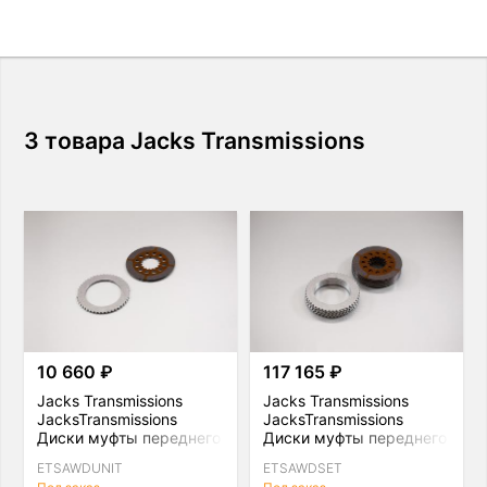
3 товара Jacks Transmissions
10 660 ₽
117 165 ₽
Jacks Transmissions
Jacks Transmissions
JacksTransmissions
JacksTransmissions
Диски муфты переднего
Диски муфты переднего
привода (1+1) Nissan GT-
привода (11+11) Nissan
ETSAWDUNIT
ETSAWDSET
R R35
GT-R R35