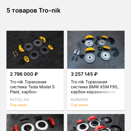
5 товаров Tro-nik
2 796 000 ₽
3 257 145 ₽
Tro-nik Тормозная
Tro-nik Тормозная
система Tesla Model S
система BMW X5M F95,
Plaid, карбон-
карбон-керамическая
керамическая, c
BSTESLAAl
BSBMWX5
алюминиевыми
Под заказ
Под заказ
центрами