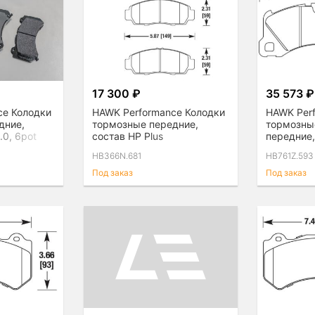
17 300 ₽
35 573 ₽
ce Колодки
HAWK Performance Колодки
HAWK Per
дние,
тормозные передние,
тормозны
.0, 6pot
состав HP Plus
передние,
(Performa
HB366N.681
HB761Z.593
Под заказ
Под заказ