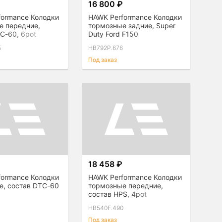
₽
16 800 ₽
formance Колодки
HAWK Performance Колодки
е передние,
тормозные задние, Super
C-60, 6pot
Duty Ford F150
5
HB792P.676
Под заказ
₽
18 458 ₽
formance Колодки
HAWK Performance Колодки
е, состав DTC-60
тормозные передние,
состав HPS, 4pot
0
HB540F.490
Под заказ