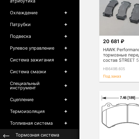
атрибутика
Охлаждение
Патрубки
Подвеска
20 681 ₽
Рулевое управление
HAWK Performan
тормозные пере
Система зажигания
состав STREET 5
HB649B.605
Система смазки
Под заказ
Специальный
инструмент
Сцепление
Термоизоляция
Топливная система
Тормозная система