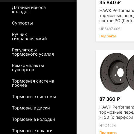
35 840 ₽
Датчики износа
HAWK Performan
колодок
тормозные пере
состав PC (Perf
Суппорты
Ceramic)
HB649Z.605
Ручник
Под заказ
гидравлический
Регуляторы
тормозного усилия
Ремкомплекты
суппортов
Тормозная система
прочее
Тормозные системы
87 360 ₽
HAWK Performan
Тормозные диски
тормозные пере
F150 (с перфора
Тормозные колодки
комплект
HTC4254
Тормозные шланги
Под заказ