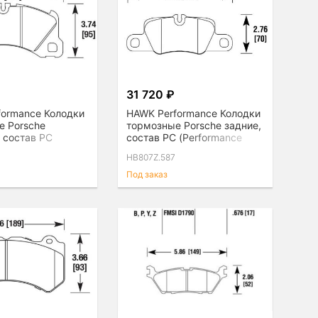
31 720 ₽
formance Колодки
HAWK Performance Колодки
е Porsche
тормозные Porsche задние,
 состав PC
состав PC (Performance
nce Ceramic)
Ceramic)
HB807Z.587
Под заказ