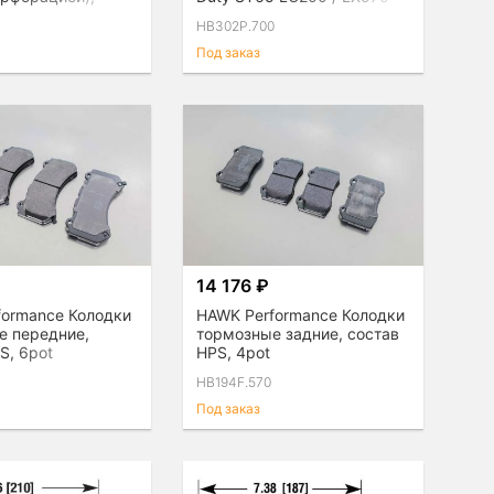
HB302P.700
Под заказ
14 176 ₽
formance Колодки
HAWK Performance Колодки
е передние,
тормозные задние, состав
S, 6pot
HPS, 4pot
5
HB194F.570
Под заказ