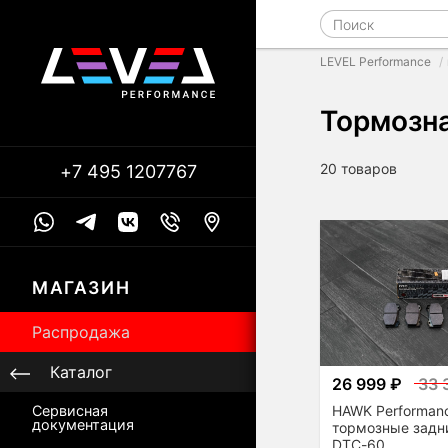
LEVEL Performance
Тормозн
20 товаров
+7 495 1207767
МАГАЗИН
Распродажа
Каталог
26 999 ₽
33 
HAWK Performan
Сервисная
документация
тормозные задни
DTC-60