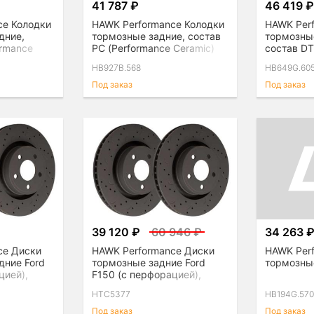
41 787 ₽
46 419 
ce Колодки
HAWK Performance Колодки
HAWK Per
дние,
тормозные задние, состав
тормозны
ormance
PC (Performance Ceramic)
состав DT
HB927B.568
HB649G.60
Под заказ
Под заказ
39 120 ₽
60 946 ₽
34 263 
ce Диски
HAWK Performance Диски
HAWK Per
дние Ford
тормозные задние Ford
тормозны
цией),
F150 (с перфорацией),
комплект
HTC5377
HB194G.57
Под заказ
Под заказ