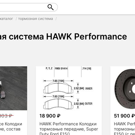
каталог
тормозная система
ая система HAWK Performance
303 ₽
18 900 ₽
51 900 
ce Колодки
HAWK Performance Колодки
HAWK Per
е, состав
тормозные передние, Super
тормозные
Duty Ford F150
F150 (с п