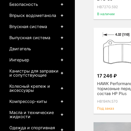
Безопасность
HB727G.592
В наличии
Впрыск водометанола
Впускная система
Выпускная система
Двигатель
Интерьер
Канистры для заправки
и сопутствующие
17 246 ₽
HAWK Performan
Колесный крепеж и
тормозные пере
аксессуары
состав HP Plus
Компрессор-киты
HB194N.570
Под заказ
Масла и технические
жидкости
Одежда и спортивная