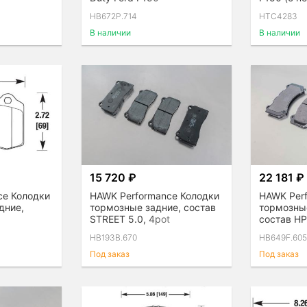
комплект
HB672P.714
HTC4283
В наличии
В наличии
15 720 ₽
22 181 ₽
ce Колодки
HAWK Performance Колодки
HAWK Per
дние,
тормозные задние, состав
тормозны
STREET 5.0, 4pot
состав HP
HB193B.670
HB649F.60
Под заказ
Под заказ