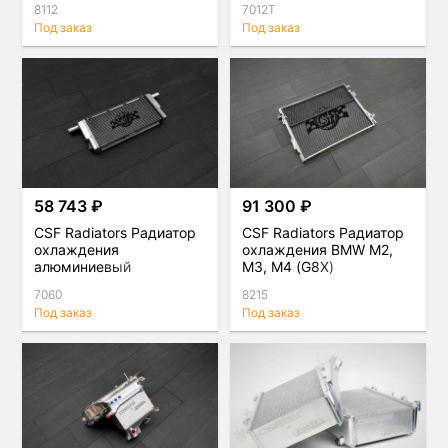
8112
7012T
Под заказ
Под заказ
58 743 ₽
91 300 ₽
CSF Radiators Радиатор
CSF Radiators Радиатор
охлаждения
охлаждения BMW M2,
алюминиевый
M3, M4 (G8X)
центральный Porsche
7060
8215
Cayman, Boxster, Carrera
Под заказ
Под заказ
(991, 981