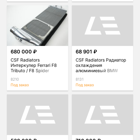
680 000 ₽
68 901 ₽
CSF Radiators
CSF Radiators Радиатор
Интеркулер Ferrari F8
охлаждения
Tributo / F8 Spider
алюминиевый BMW
230i(X) (F22) / 330i(X)
8210
8131
(F3X) B-серия
Под заказ
Под заказ