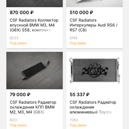
870 000 ₽
510 000 ₽
CSF Radiators Коллектор
CSF Radiators
впускной BMW M3, M4
Интеркулеры Audi RS6 /
(G8X) S58, комплект
RS7 (C8)
8233
8194
Под заказ
Под заказ
79 000 ₽
55 337 ₽
CSF Radiators Радиатор
CSF Radiators Радиатор
охлаждения КПП BMW
охлаждения
M2, M3, M4 (G8X)
алюминиевый Toyota
GT86, Sbaru BRZ
8221
7050
Под заказ
Под заказ