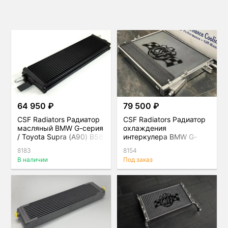
64 950 ₽
79 500 ₽
CSF Radiators Радиатор
CSF Radiators Радиатор
масляный BMW G-серия
охлаждения
/ Toyota Supra (A90) B58
интеркулера BMW G-
серия / Toyota Supra
8183
8154
(A90) B58
В наличии
Под заказ