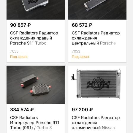
90 857 ₽
68 572 ₽
CSF Radiators Радиатор
CSF Radiators Радиатор
охлаждения правый
охлаждения
Porsche 911 Turbo
центральный Porsche
911 Turbo
7055
7053
Под заказ
Под заказ
334 574 ₽
97 200 ₽
CSF Radiators
CSF Radiators Радиатор
Интеркулер Porsche 911
охлаждения
Turbo (991) / Turbo S
алюминиевый Nissan
(991.1 / 991.2), комплект
370Z 08-17