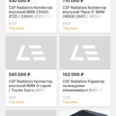
530 000 ₽
710 000 ₽
CSF Radiators Коллектор
CSF Radiators Коллектор
впускной BMW 230i(X)
впускной “Race X” BMW
(F22) / 330i(X) (F3X) B58
240i(X) (G42) / 340i(X)
Gen 1, комплект
(G2X) B58 Gen 2,
8300
8400
комплект
Под заказ
Под заказ
545 000 ₽
102 000 ₽
CSF Radiators Коллектор
CSF Radiators Радиатор
впускной BMW G-серия
охлаждения
/ Toyota Supra (A90)
алюминиевый BMW G-
B58C, комплект
серия / Toyota Supra
8200
7226
(A90) B58
Под заказ
Под заказ