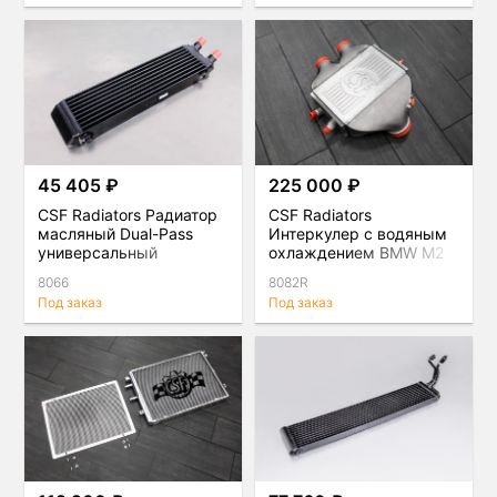
45 405 ₽
225 000 ₽
CSF Radiators Радиатор
CSF Radiators
масляный Dual-Pass
Интеркулер с водяным
универсальный
охлаждением BMW M2
Competition, M3, M4
8066
8082R
(F8X) S55
Под заказ
Под заказ