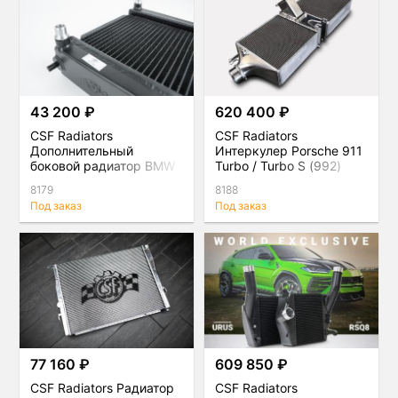
43 200 ₽
620 400 ₽
CSF Radiators
CSF Radiators
Дополнительный
Интеркулер Porsche 911
боковой радиатор BMW
Turbo / Turbo S (992)
G-серия / Toyota Supra
8179
8188
(A90) B58
Под заказ
Под заказ
77 160 ₽
609 850 ₽
CSF Radiators Радиатор
CSF Radiators