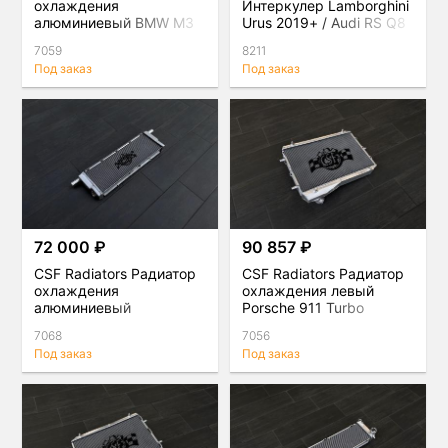
охлаждения
Интеркулер Lamborghini
алюминиевый BMW M3
Urus 2019+ / Audi RS Q8
(E9X)
2020+
7059
8211
Под заказ
Под заказ
72 000 ₽
90 857 ₽
CSF Radiators Радиатор
CSF Radiators Радиатор
охлаждения
охлаждения левый
алюминиевый
Porsche 911 Turbo
центральный Porsche
7068
7056
911 Turbo, GT3 RS, GT4
Под заказ
Под заказ
(991)