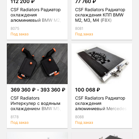
112 200 ₽
77 760 ₽
CSF Radiators Радиатор
CSF Radiators Радиатор
охлаждения
охлаждения КПП BMW
алюминиевый BMW M2,
M2, M3, M4 (F8X)
M3, M4 (F8X)
8075
8081
Под заказ
Под заказ
369 360 ₽ - 393 360 ₽
100 068 ₽
CSF Radiators
CSF Radiators Радиатор
Интеркулер с водяным
охлаждения
охлаждением BMW M5,
алюминиевый Mercedes
M8, M8 Gran Coupe
C63 AMG 4.0T
8178
8088
(F9X) S63, комплект
Под заказ
Под заказ