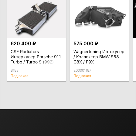
620 400 ₽
575 000 ₽
CSF Radiators
Wagnertuning Интекулер
Интеркулер Porsche 911
/ Коллектор BMW S58
Turbo / Turbo S (992)
G8X / F9X
8188
200001187
Под заказ
Под заказ