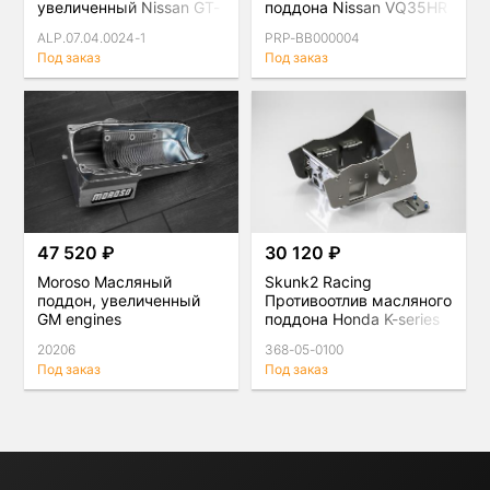
увеличенный Nissan GT-
поддона Nissan VQ35HR
R R35 VR38DETT
/ VQ37VHR
ALP.07.04.0024-1
PRP-BB000004
Под заказ
Под заказ
47 520 ₽
30 120 ₽
Moroso Масляный
Skunk2 Racing
поддон, увеличенный
Противоотлив масляного
GM engines
поддона Honda K-series
20206
368-05-0100
Под заказ
Под заказ