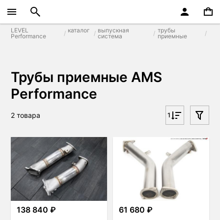
LEVEL
каталог
выпускная
трубы
Performance
система
приемные
Трубы приемные AMS
Performance
2 товара
1
138 840 ₽
61 680 ₽