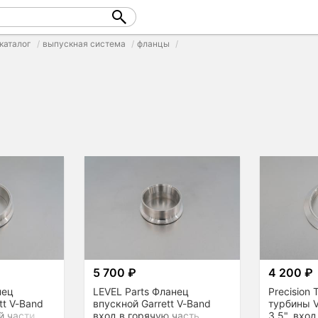
каталог
выпускная система
фланцы
5 700 ₽
4 200 ₽
нец
LEVEL Parts Фланец
Precision
tt V-Band
впускной Garrett V-Band
турбины V
й части
вход в горячую часть
3,5", вход