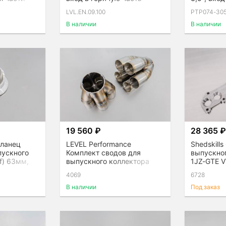
GTX
турбин G / GT/ GTX
LVL.EN.09.100
PTP074-30
В наличии
В наличии
19 560 ₽
28 365 
Фланец
LEVEL Performance
Shedskill
пускного
Комплект сводов для
выпускно
f) 63мм,
выпускного коллектора
1JZ-GTE V
V10, 5 в 1
4069
6728
В наличии
Под заказ