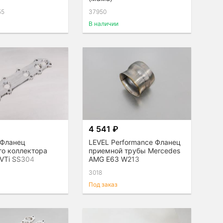
55
37950
В наличии
₽
4 541 ₽
s Фланец
LEVEL Performance Фланец
го коллектора
приемной трубы Mercedes
VTi SS304
AMG E63 W213
3018
Под заказ