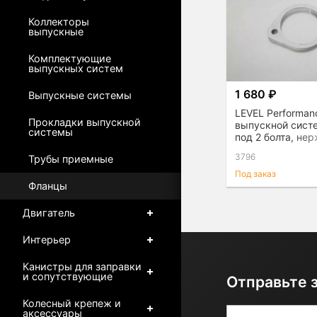
Коллекторы
выпускные
Комплектующие
выпускных систем
1 680 ₽
Выпускные системы
LEVEL Performan
Прокладки выпускной
выпускной сис
системы
под 2 болта, н
сталь
3796
Трубы приемные
Под заказ
Фланцы
Двигатель
Интерьер
Канистры для заправки
и сопутствующие
Отправьте 
Колесный крепеж и
аксессуары