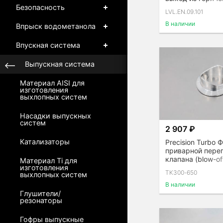
турбин G / GT / 
Безопасность
LVL.EN.09.101
В наличии
Впрыск водометанола
Впускная система
Выпускная система
Материал AISI для
изготовления
выхлопных систем
Насадки выпускных
систем
2 907 ₽
Катализаторы
Precision Turbo 
приварной пере
клапана (blow-of
Материал Ti для
алюминий
изготовления
TK300-650
выхлопных систем
В наличии
Глушители/
резонаторы
Гофры выпускные