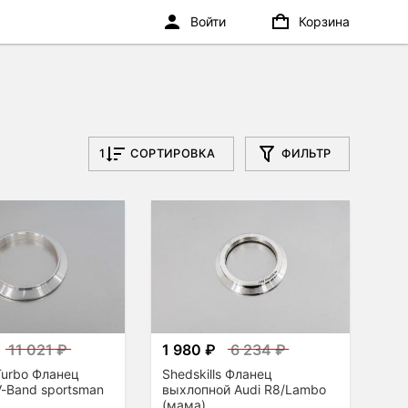
Войти
Корзина
1
СОРТИРОВКА
ФИЛЬТР
11 021 ₽
1 980 ₽
6 234 ₽
 Turbo Фланец
Shedskills Фланец
-Band sportsman
выхлопной Audi R8/Lambo
(мама)