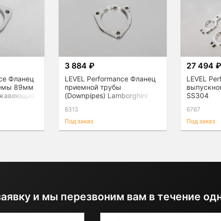
3 884 ₽
27 494 
ce Фланец
LEVEL Performance Фланец
LEVEL Pe
темы 89мм
приемной трубы
выпускно
ержавеющая
(Downpipes) Lamborghini
SS304
Urus, нержавеющая сталь
8313
6767
Под заказ
Под заказ
заявку и мы перезвоним вам в течение од