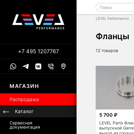
LEVEL Performance
Фланцы
12 товаров
+7 495 1207767
МАГАЗИН
Распродажа
Каталог
5 700 ₽
LEVEL Parts Фла
Сервисная
документация
выпускной Garre
выход из горяче