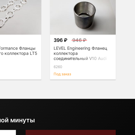
₽
396 ₽
946 ₽
rformance Фланцы
LEVEL Engineering Фланец
го коллектора LT5
коллектора
соединительный V10 Audi
R8/Lamborghini
6260
Под заказ
ной минуты