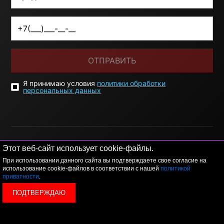
ОТПРАВИТЬ
Я принимаю условия
политики обработки
персональных данных
Этот веб-сайт использует cookie-файлы.
При использовании данного сайта вы подтверждаете свое согласие на
© 2026 LEVEL
+7 495 1207767
использование cookie-файлов в соответствии с нашей
политикой
приватности
.
Данный сайт носит исключительно информационный
ПОДТВЕРЖДАЮ
характер, и ни при каких условиях, информационные
материалы и цены, размещенные на сайте, не являются
публичной офертой, определяемой положениями Статьи