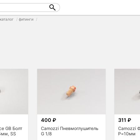
каталог
фитинги
400 ₽
311 ₽
ce GB Болт
Camozzi Пневмоглушитель
Camozzi Ф
5мм, SS
G 1/8
P=10мм