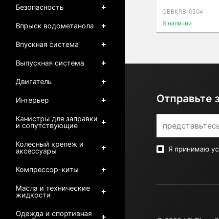
Безопасность
GBBKRB-0304
В наличии
Впрыск водометанола
Впускная система
Выпускная система
Двигатель
Отправьте 
Интерьер
Канистры для заправки
и сопутствующие
Колесный крепеж и
Я принимаю у
аксессуары
Компрессор-киты
Масла и технические
жидкости
Одежда и спортивная