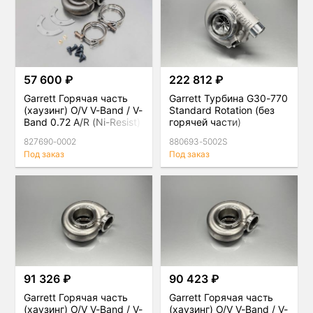
57 600 ₽
222 812 ₽
Garrett Горячая часть
Garrett Турбина G30-770
(хаузинг) O/V V-Band / V-
Standard Rotation (без
Band 0.72 A/R (Ni-Resist)
горячей части)
827690-0002
880693-5002S
Под заказ
Под заказ
91 326 ₽
90 423 ₽
Garrett Горячая часть
Garrett Горячая часть
(хаузинг) O/V V-Band / V-
(хаузинг) O/V V-Band / V-