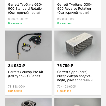
Garrett Турбина G30-
Garrett Турбина G30-
900 Standard Rotation
900 Reverse Rotation
(без горячей части)
(без горячей части)
880693-5003S
880694-5003S
В наличии
В наличии
34 980 ₽
76 799 ₽
Garrett Сенсор Pro Kit
Garrett Ядро (core)
для турбин G Series
интеркулера воздух-
вода, универсальный
302мм*122мм*115мм
781328-0004
734408-6005
Под заказ
Под заказ