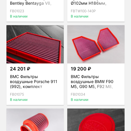
Bentley Bentayga V8,
Ø102мм H186мм,
Porsche Cayenne 536
двойной конус
FB01023
FBTW100-140P
(E3), Audi RS Q8
В наличии
В наличии
24 201 ₽
19 200 ₽
BMC Фильтры
BMC Фильтры
воздушные Porsche 911
воздушные BMW F90
(992), комплект
M5, G90 M5, F92 M8,
F93 M8 Gran Coupe,
FB01075
FB01034
комплект
В наличии
В наличии