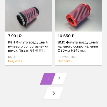
7 991 ₽
10 650 ₽
K&N Фильтр воздушный
BMC Фильтр воздушный
нулевого сопротивления
нулевого сопротивления
впуск Nissan GT-R R35
Ø90мм H246мм,
VR38DETT D 76мм
двойной конус
RU-5111
FBTW90-200P
Под заказ
Под заказ
1
2