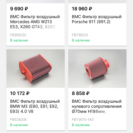
9 690 ₽
18 960 ₽
BMC Фильтр воздушный
BMC Фильтр воздушный
Mercedes AMG W213
Porsche 911 (991.2)
E53, X290 GT43, X290
GT53, W167 GLE53
FB956/20
FB798/20
В наличии
В наличии
10 172 ₽
8 858 ₽
BMC Фильтр воздушный
BMC Фильтр воздушный
BMW M3 (E90, E91, E92,
нулевого сопротивления
E93) 4.0 V8
Ø70мм H186мм,
двойной конус
FB536/08
FBTW70-140
В наличии
В наличии