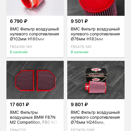
6 790 ₽
9 501 ₽
BMC Фильтр воздушный
BMC Фильтр воздушный
нулевого сопротивления
нулевого сопротивления
Ø102мм H186мм
Ø76мм H183мм
FBSA100-140
FBSA76-140
В наличии
В наличии
17 601 ₽
9 801 ₽
BMC Фильтры
BMC Фильтр воздушный
воздушные BMW F87N
нулевого сопротивления
M2 Competition, F80 M3,
Ø76мм H246мм,
F82 M4, F10 M5, F13 M6,
двойной конус
FB647/20
FBTW76-200P