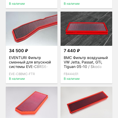
В наличии
В наличии
34 500 ₽
7 440 ₽
EVENTURI Фильтр
BMC Фильтр воздушный
сменный для впускной
VW Jetta, Passat, GTi,
системы EVE-C8RS6-
Tiguan 05-10 / Skoda
CF-INT
Octavia
EVE-C8BMC-FTR
FB444/01
В наличии
В наличии