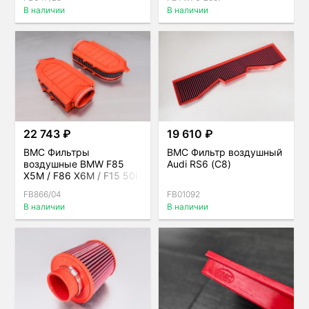
комплект
В наличии
В наличии
22 743 ₽
19 610 ₽
BMC Фильтры
BMC Фильтр воздушный
воздушные BMW F85
Audi RS6 (C8)
X5M / F86 X6M / F15 50i
/ F16 50i, комплект
FB866/04
FB01092
В наличии
В наличии