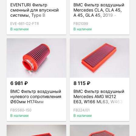
EVENTURI Фильтр
BMC Фильтр воздушный
сменный для впускной
Mercedes CLA, CLA 45,
системы, Type B
A 45, GLA 45, 2019 -
EVE-661-G2-FTR
FB01099
В наличии
В наличии
6 981 ₽
8 115 ₽
BMC Фильтр воздушный
BMC Фильтр воздушный
нулевого сопротивления
Mercedes AMG W212
Ø60мм H174мм
E63, W166 ML63, W463
G63, W222 S63 (M157)
FBSS60-150
FB224/01
В наличии
В наличии