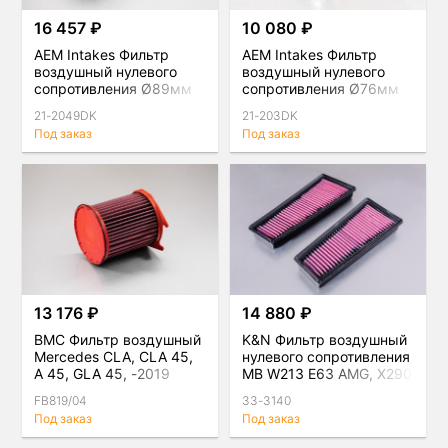
16 457 ₽
10 080 ₽
AEM Intakes Фильтр
AEM Intakes Фильтр
воздушный нулевого
воздушный нулевого
сопротивления Ø89мм
сопротивления Ø76мм
H227мм
H130мм
21-2049DK
21-203DK
Под заказ
Под заказ
13 176 ₽
14 880 ₽
BMC Фильтр воздушный
K&N Фильтр воздушный
Mercedes CLA, CLA 45,
нулевого сопротивления
A 45, GLA 45, -2019
MB W213 E63 AMG, X290
GT63 AMG, W463A G63
FB819/04
33-3140
AMG, W
Под заказ
Под заказ