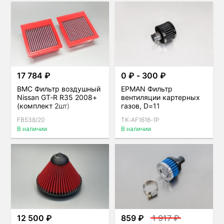
17 784 ₽
0 ₽ - 300 ₽
BMC Фильтр воздушный
EPMAN Фильтр
Nissan GT-R R35 2008+
вентиляции картерных
(комплект 2шт)
газов, D=11
FB538/20
TK-AF1616-1P
В наличии
В наличии
12 500 ₽
859 ₽
1 917 ₽