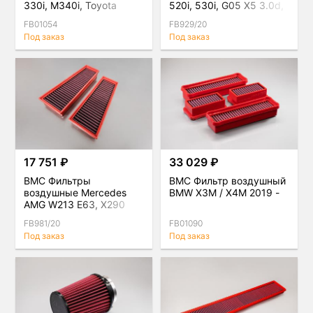
330i, M340i, Toyota
520i, 530i, G05 X5 3.0d,
Supra A90
G07 3.0d
FB01054
FB929/20
Под заказ
Под заказ
17 751 ₽
33 029 ₽
BMC Фильтры
BMC Фильтр воздушный
воздушные Mercedes
BMW X3M / X4M 2019 -
AMG W213 E63, X290
GT63, W463A G63, W167
FB981/20
FB01090
GLE63, комплект
Под заказ
Под заказ