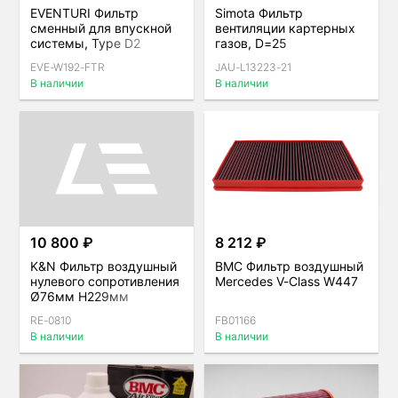
EVENTURI Фильтр
Simota Фильтр
сменный для впускной
вентиляции картерных
системы, Type D2
газов, D=25
EVE-W192-FTR
JAU-L13223-21
В наличии
В наличии
10 800 ₽
8 212 ₽
K&N Фильтр воздушный
BMC Фильтр воздушный
нулевого сопротивления
Mercedes V-Class W447
Ø76мм H229мм
RE-0810
FB01166
В наличии
В наличии