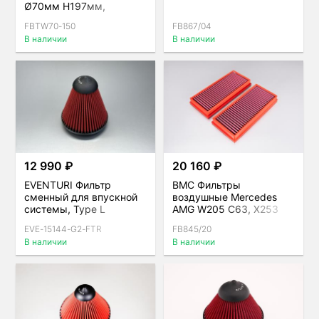
Ø70мм H197мм,
двойной конус, 12°
FBTW70-150
FB867/04
фланец
В наличии
В наличии
12 990 ₽
20 160 ₽
EVENTURI Фильтр
BMC Фильтры
сменный для впускной
воздушные Mercedes
системы, Type L
AMG W205 C63, X253
GLC 63, комплект
EVE-15144-G2-FTR
FB845/20
В наличии
В наличии