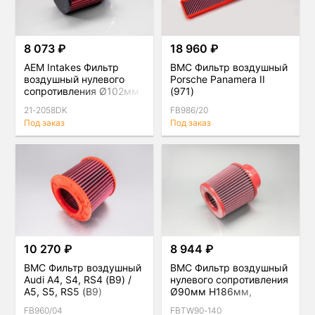
8 073 ₽
18 960 ₽
AEM Intakes Фильтр
BMC Фильтр воздушный
воздушный нулевого
Porsche Panamera II
сопротивления Ø102мм
(971)
H180мм
21-2058DK
FB986/20
Под заказ
Под заказ
10 270 ₽
8 944 ₽
BMC Фильтр воздушный
BMC Фильтр воздушный
Audi A4, S4, RS4 (B9) /
нулевого сопротивления
A5, S5, RS5 (B9)
Ø90мм H186мм,
двойной конус
FB960/04
FBTW90-140