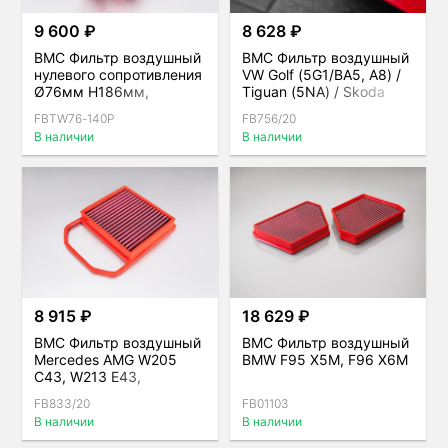
9 600 ₽
8 628 ₽
BMC Фильтр воздушный
BMC Фильтр воздушный
нулевого сопротивления
VW Golf (5G1/BA5, A8) /
Ø76мм H186мм,
Tiguan (5NA) / Skoda
двойной конус
Octavia (5E, NX)
FBTW76-140P
FB756/20
В наличии
В наличии
8 915 ₽
18 629 ₽
BMC Фильтр воздушный
BMC Фильтр воздушный
Mercedes AMG W205
BMW F95 X5M, F96 X6M
C43, W213 E43,
X253/C253 GLC43
FB833/20
FB01103
В наличии
В наличии