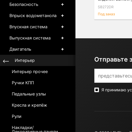
Huracan (2014+)
Безопасность
SB272DR
водительская с
Под заказ
Впрыск водометанола
Впускная система
Выпускная система
Двигатель
Отправьте 
Интерьер
Интерьер прочее
Ручки КПП
Я принимаю у
Педальные узлы
Кресла и крепёж
Рули
Накладки/
Декоративные панели