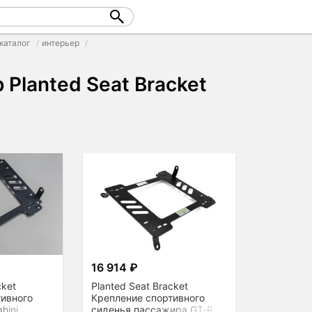
каталог
интерьер
 Planted Seat Bracket
16 914 ₽
cket
Planted Seat Bracket
тивного
Крепление спортивного
hini
сиденья пассажира GT-R