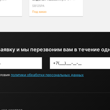
R35
SB125PA
торона
Под заказ
заявку и мы перезвоним вам в течение од
словия
политики обработки персональных данных