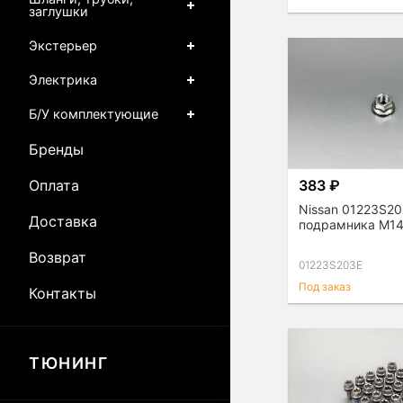
заглушки
Экстерьер
Электрика
Б/У комплектующие
Бренды
Оплата
383 ₽
Nissan 01223S20
Доставка
подрамника М14
Возврат
01223S203E
Под заказ
Контакты
ТЮНИНГ