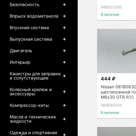
Безопасность
N90033308
В наличии
Впрыск водометанола
Впускная система
Выпускная система
Двигатель
Интерьер
Канистры для заправки
и сопутствующие
444 ₽
Nissan 081B0630
Колесный крепеж и
шестигранной г
аксессуары
М6х30 GTR R35
Компрессор-киты
081B06301A
В наличии
Масла и технические
жидкости
Одежда и спортивная