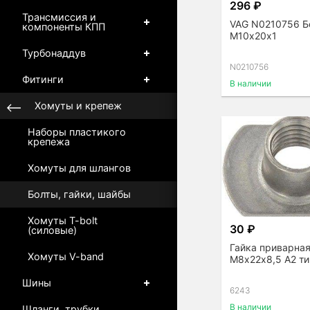
296 ₽
Трансмиссия и
VAG N0210756 Б
компоненты КПП
М10х20х1
Турбонаддув
N0210756
Фитинги
В наличии
Хомуты и крепеж
Наборы пластикого
крепежа
Хомуты для шлангов
Болты, гайки, шайбы
Хомуты T-bolt
30 ₽
(силовые)
Гайка приварная
Хомуты V-band
М8х22х8,5 A2 ти
Шины
6243
В наличии
Шланги, трубки,