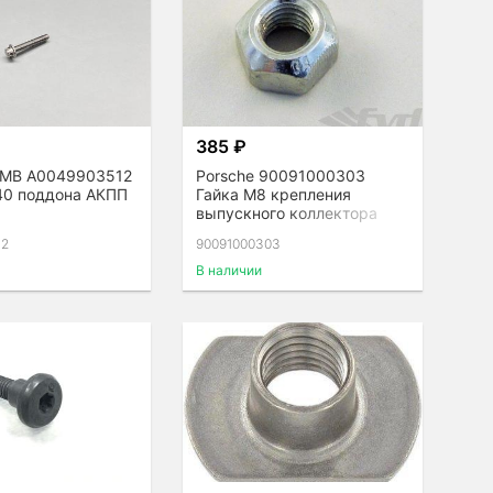
385 ₽
 MB A0049903512
Porsche 90091000303
40 поддона АКПП
Гайка М8 крепления
выпускного коллектора
Carrera GT
12
90091000303
В наличии