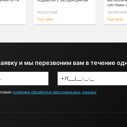
системы 
552267S00B
164397S01
Под заказ
Под заказ
заявку и мы перезвоним вам в течение од
словия
политики обработки персональных данных