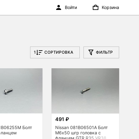
Войти
Корзина
1
СОРТИРОВКА
ФИЛЬТР
491 ₽
81B06255M Болт
Nissan 081B06501A Болт
фланцем
М6х50 шгр головка с
фланцем GTR R35 VR38