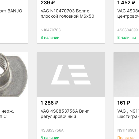
239 ₽
1 452 ₽
олт BANJO
VAG N10470703 Болт с
VAG 4S08
плоской головкой М6х50
центрово
N10470703
4S0804899
В наличии
В наличии
1 286 ₽
161 ₽
 нерж.
VAG 4S0853756A Винт
VAG , N91
п С
регулировочный
шестигра
4S0853756A
N91146901
В наличии
Под заказ