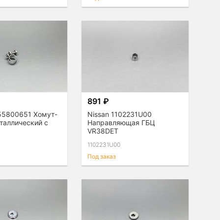
891 ₽
155800651 Хомут-
Nissan 1102231U00
таллический с
Направляющая ГБЦ
VR38DET
1102231U00
Под заказ