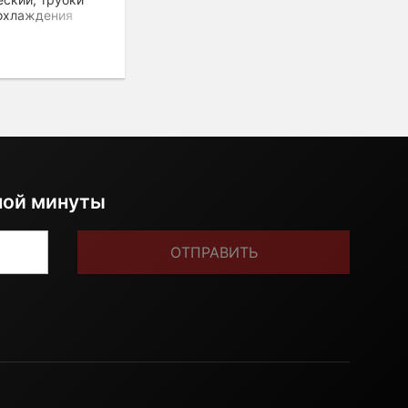
охлаждения
D
ной минуты
ОТПРАВИТЬ