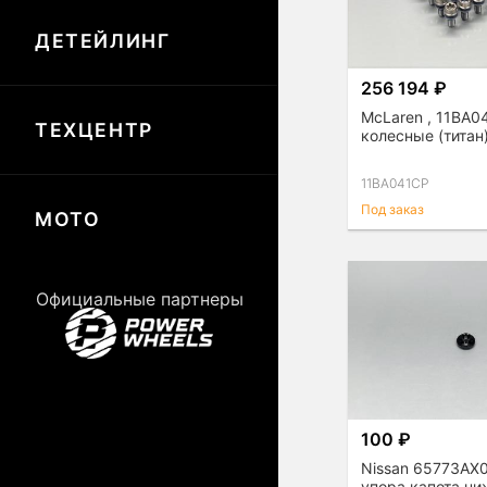
ДЕТЕЙЛИНГ
256 194 ₽
McLaren , 11BA0
ТЕХЦЕНТР
колесные (титан
11BA041CP
Под заказ
МОТО
Официальные партнеры
100 ₽
Nissan 65773AX
упора капота ни