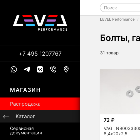
LEVEL Performance
Болты, г
31 товар
+7 495 1207767
МАГАЗИН
Распродажа
Каталог
72 ₽
VAG , N9003330
Сервисная
документация
8,4х20х2,5