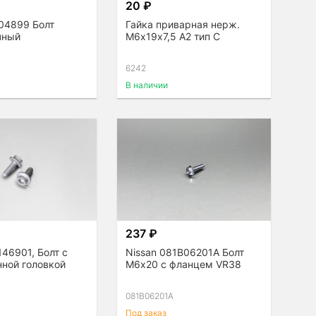
20 ₽
04899 Болт
Гайка приварная нерж.
чный
М6х19х7,5 A2 тип С
6242
В наличии
237 ₽
146901, Болт с
Nissan 081B06201A Болт
нной головкой
М6х20 с фланцем VR38
081B06201A
Под заказ