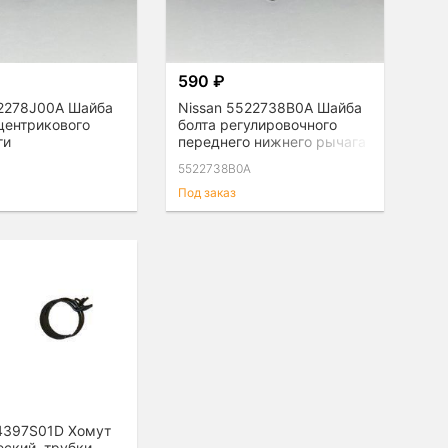
590 ₽
52278J00A Шайба
Nissan 5522738B0A Шайба
центрикового
болта регулировочного
ги
переднего нижнего рычага
5522738B0A
Под заказ
64397S01D Хомут
ский, трубки