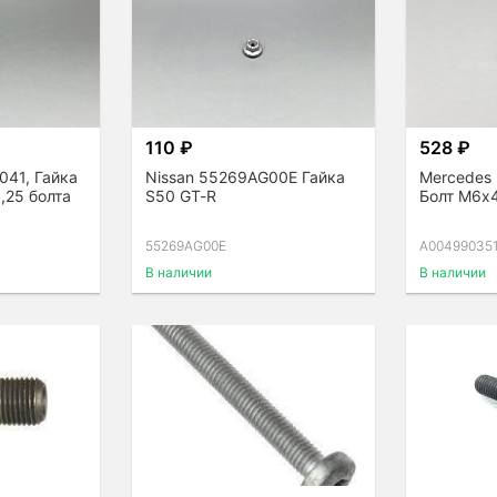
110 ₽
528 ₽
041, Гайка
Nissan 55269AG00E Гайка
Mercedes
,25 болта
S50 GT-R
Болт М6х
55269AG00E
A00499035
В наличии
В наличии