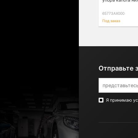
65773AX000
Под заказ
Отправьте 
Я принимаю у