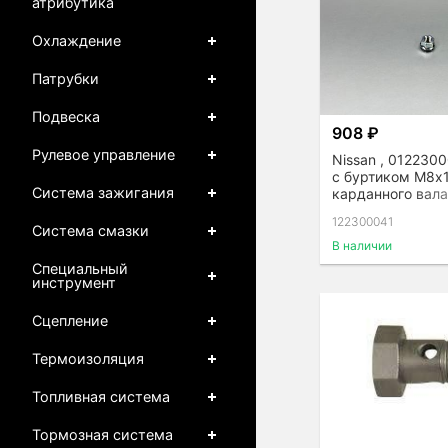
атрибутика
Охлаждение
Патрубки
Подвеска
908 ₽
Рулевое управление
Nissan , 0122300
с буртиком М8х1
Система зажигания
карданного вала
122300041
Система смазки
В наличии
Специальный
инструмент
Сцепление
Термоизоляция
Топливная система
Тормозная система