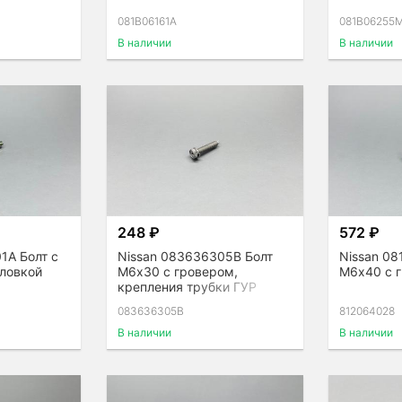
081B06161A
081B06255
В наличии
В наличии
248 ₽
572 ₽
1A Болт с
Nissan 083636305B Болт
Nissan 08
оловкой
М6х30 с гровером,
М6х40 с 
крепления трубки ГУР
083636305B
812064028
В наличии
В наличии