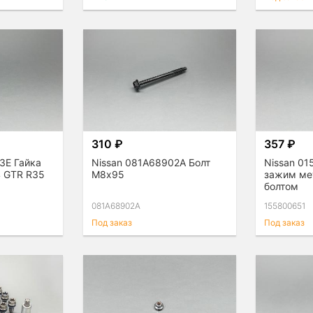
310 ₽
357 ₽
3E Гайка
Nissan 081A68902A Болт
Nissan 0
 GTR R35
М8х95
зажим ме
болтом
081A68902A
155800651
Под заказ
Под заказ