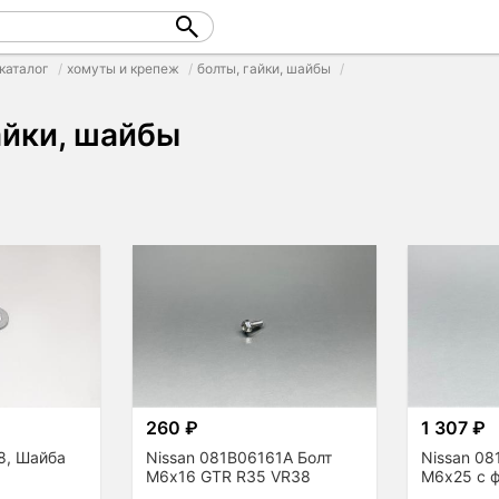
каталог
хомуты и крепеж
болты, гайки, шайбы
айки, шайбы
260 ₽
1 307 ₽
8, Шайба
Nissan 081B06161A Болт
Nissan 0
М6х16 GTR R35 VR38
М6х25 с 