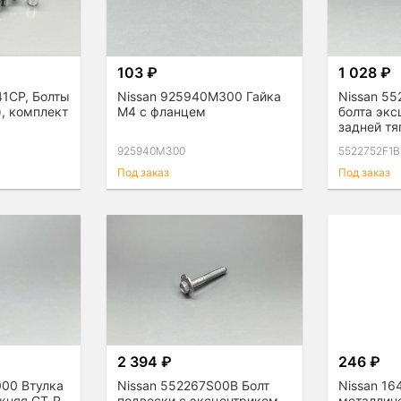
103 ₽
1 028 ₽
41CP, Болты
Nissan 925940M300 Гайка
Nissan 5
), комплект
М4 с фланцем
болта экс
задней тя
925940M300
5522752F1B
Под заказ
Под заказ
2 394 ₽
246 ₽
000 Втулка
Nissan 552267S00B Болт
Nissan 1
жняя GT-R
подвески с эксцентриком
металличе