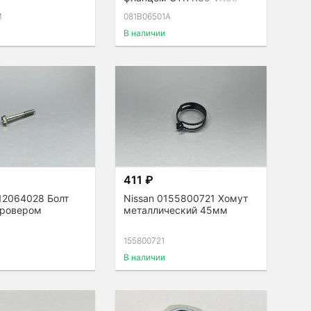
M
081B06501A
В наличии
411 ₽
12064028 Болт
Nissan 0155800721 Хомут
гровером
металлический 45мм
155800721
В наличии