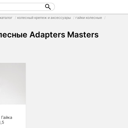
каталог
колесный крепеж и аксессуары
гайки колесные
лесные Adapters Masters
 Гайка
1,5