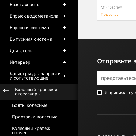
Безопасность
M1415screw
Под заказ
Впрыск водометанола
Впускная система
Выпускная система
Двигатель
Отправьте 
Интерьер
Канистры для заправки
и сопутствующие
Колесный крепеж и
Я принимаю у
аксессуары
Болты колесные
Проставки колесные
Колесный крепеж
прочее