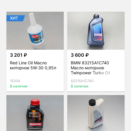
ХИТ
3 201 ₽
3 600 ₽
Red Line Oil Масло
BMW 83215A1C740
моторное 5W-30 0,95л
Масло моторное
Twinpower Turbo Oil
Longlife-12 0W-30
15304
83215A1C740
В наличии
В наличии