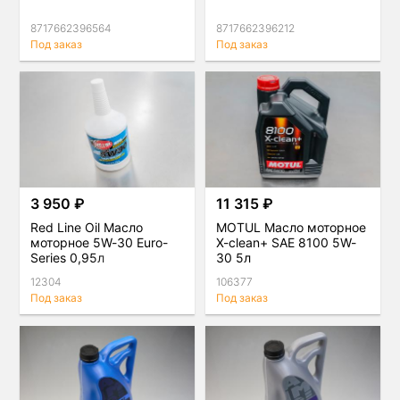
8717662396564
8717662396212
Под заказ
Под заказ
3 950 ₽
11 315 ₽
Red Line Oil Масло
MOTUL Масло моторное
моторное 5W-30 Euro-
X-clean+ SAE 8100 5W-
Series 0,95л
30 5л
12304
106377
Под заказ
Под заказ