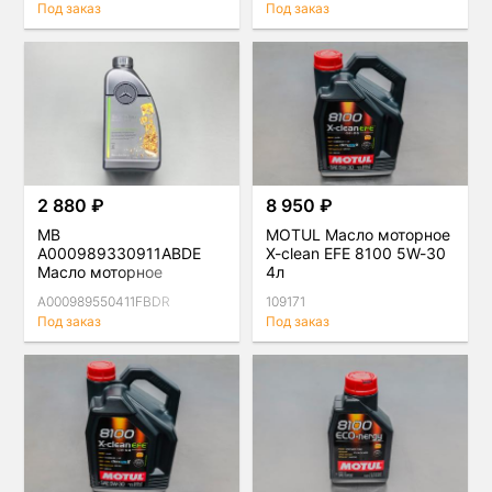
Под заказ
Под заказ
2 880 ₽
8 950 ₽
MB
MOTUL Масло моторное
A000989330911ABDE
X-clean EFE 8100 5W-30
Масло моторное
4л
Mercedes-Benz МB
A000989550411FBDR
109171
229.52 5W-30 1л.
Под заказ
Под заказ