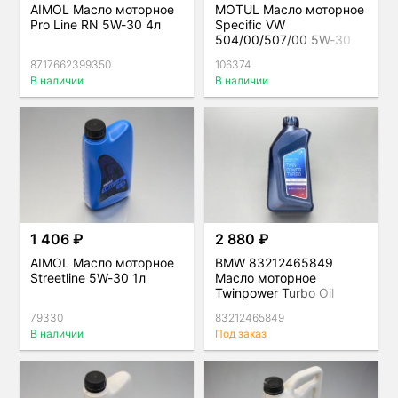
AIMOL Масло моторное
MOTUL Масло моторное
Pro Line RN 5W-30 4л
Specific VW
504/00/507/00 5W-30
1л
8717662399350
106374
В наличии
В наличии
1 406 ₽
2 880 ₽
AIMOL Масло моторное
BMW 83212465849
Streetline 5W-30 1л
Масло моторное
Twinpower Turbo Oil
Longlife-04 5W-30
79330
83212465849
В наличии
Под заказ